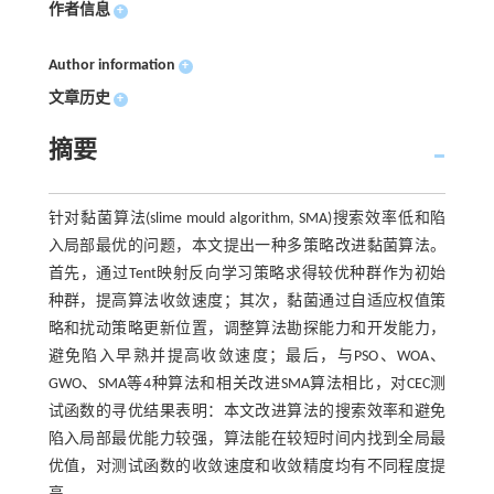
作者信息
+
Author information
+
文章历史
+
摘要
针对黏菌算法(slime mould algorithm, SMA)搜索效率低和陷
入局部最优的问题，本文提出一种多策略改进黏菌算法。
首先，通过Tent映射反向学习策略求得较优种群作为初始
种群，提高算法收敛速度；其次，黏菌通过自适应权值策
略和扰动策略更新位置，调整算法勘探能力和开发能力，
避免陷入早熟并提高收敛速度；最后，与PSO、WOA、
GWO、SMA等4种算法和相关改进SMA算法相比，对CEC测
试函数的寻优结果表明：本文改进算法的搜索效率和避免
陷入局部最优能力较强，算法能在较短时间内找到全局最
优值，对测试函数的收敛速度和收敛精度均有不同程度提