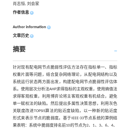
肖志恒, 刘会家
作者信息
+
Author information
+
文章历史
+
摘要
针对现有配电网节点脆弱性评估方法存在指标单一、指标
权重片面等问题，结合复杂网络理论，从配电网结构以及
系统运行状态两方面出发，构建配电网节点脆弱性评估体
系。使用层次分析法AHP求得指标的主观权重，使用熵值法
求得客观权重，利用博弈论将主客观权重有机结合，避免
单一赋权法的缺陷。然后提出多属性决策思想，利用灰色
关联度改进TOPSIS算法的贴近度缺陷，以一种新的贴近度
形式来表示节点的脆弱度。基于IEEE-33节点系统的算例结
果表明：系统中脆弱度排名前10的节点为2、1、3、6、4、