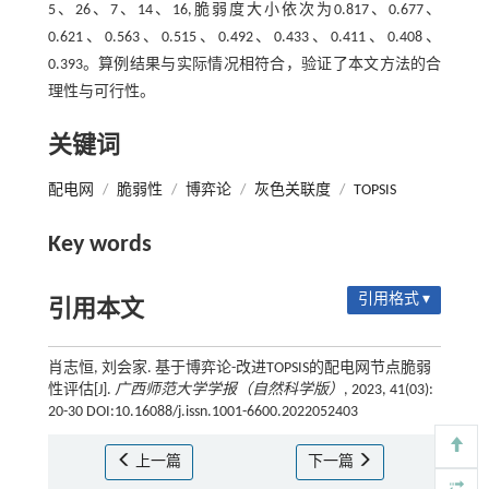
5、26、7、14、16,脆弱度大小依次为0.817、0.677、
0.621、0.563、0.515、0.492、0.433、0.411、0.408、
0.393。算例结果与实际情况相符合，验证了本文方法的合
理性与可行性。
关键词
配电网
/
脆弱性
/
博弈论
/
灰色关联度
/
TOPSIS
Key words
引用格式 ▾
引用本文
肖志恒, 刘会家. 基于博弈论-改进TOPSIS的配电网节点脆弱
性评估[J].
广西师范大学学报（自然科学版）
, 2023, 41(03):
20-30 DOI:10.16088/j.issn.1001-6600.2022052403
上一篇
下一篇