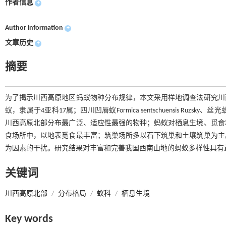
作者信息
+
Author information
+
文章历史
+
摘要
为了揭示川西高原地区蚂蚁物种分布规律，本文采用样地调查法研究川
蚁，隶属于4亚科17属；四川凹唇蚁Formica sentschuensis Ruzsky、丝光蚁F.fus
川西高原北部分布最广泛、适应性最强的物种；蚂蚁对栖息生境、觅食
食场所中，以地表觅食最丰富；筑巢场所多以石下筑巢和土壤筑巢为主
为因素的干扰。研究结果对丰富和完善我国西南山地的蚂蚁多样性具有
关键词
川西高原北部
/
分布格局
/
蚁科
/
栖息生境
Key words