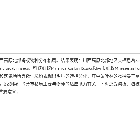
西高原北部蚂蚁物种分布格局。结果表明：川西高原北部地区共栖息着35
caLinnaeus、科氏红蚁Myrmica kozlovi Ruzsky和吉市红蚁M.jessensis Fo
和筑巢场所等微生境均表现出明显的选择分化，其中阔叶林的物种最丰富
。蚂蚁物种的分布格局主要与物种的适应能力有关，同时还受海拔、植被
重要意义。