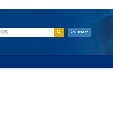
Adv search