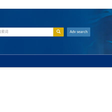
Adv search