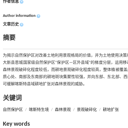
作者信息
+
Author information
+
文章历史
+
摘要
为揭示自然保护区对改善土地利用景观格局的价值，并为土地使用决策和监管
大新县恩城国家级自然保护区“保护区—区外县域”的梯度分层，运用
森林景观破碎化程度较低，而耕地景观破碎化程度较高，整体植被覆盖
质心处、南部及东南部的耕地斑块集聚性较强，并向东部、东北部、西
可缓解喀斯特县域耕地扩张对森林景观的威胁。
关键词
自然保护区
/
喀斯特生境
/
森林景观
/
景观破碎化
/
耕地扩张
Key words