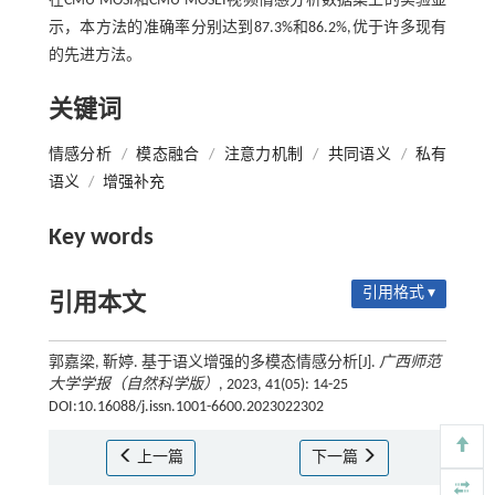
在CMU-MOSI和CMU-MOSEI视频情感分析数据集上的实验显
示，本方法的准确率分别达到87.3%和86.2%,优于许多现有
的先进方法。
关键词
情感分析
/
模态融合
/
注意力机制
/
共同语义
/
私有
语义
/
增强补充
Key words
引用格式 ▾
引用本文
郭嘉梁, 靳婷. 基于语义增强的多模态情感分析[J].
广西师范
大学学报（自然科学版）
, 2023, 41(05): 14-25
DOI:10.16088/j.issn.1001-6600.2023022302
上一篇
下一篇