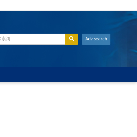
Adv search