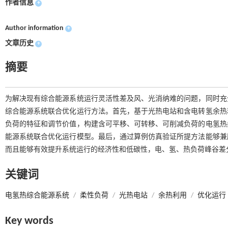
作者信息
+
Author information
+
文章历史
+
摘要
为解决现有综合能源系统运行灵活性差及风、光消纳难的问题，同时充
综合能源系统联合优化运行方法。首先，基于光热电站和含电转氢余热
负荷的特征和调节价值，构建含可平移、可转移、可削减负荷的电氢热
能源系统联合优化运行模型。最后，通过算例仿真验证所提方法能够兼
而且能够有效提升系统运行的经济性和低碳性，电、氢、热负荷峰谷差分别降低6.
关键词
电氢热综合能源系统
/
柔性负荷
/
光热电站
/
余热利用
/
优化运行
Key words