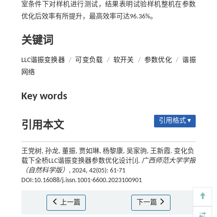
室条件下对样机进行测试，结果表明试验样机整机在参数
优化后效率有所提升，最高效率可达96.36%。
关键词
LLC谐振变换器
/
可变负载
/
软开关
/
参数优化
/
谐振
网络
Key words
引用格式 ▾
引用本文
王党树, 孙龙, 董振, 贾如琳, 杨黎康, 吴家驹, 王新霞. 变化负
载下全桥LLC谐振变换器参数优化设计[J].
广西师范大学学报
（自然科学版）
, 2024, 42(05): 61-71
DOI:10.16088/j.issn.1001-6600.2023100901
上一篇
下一篇