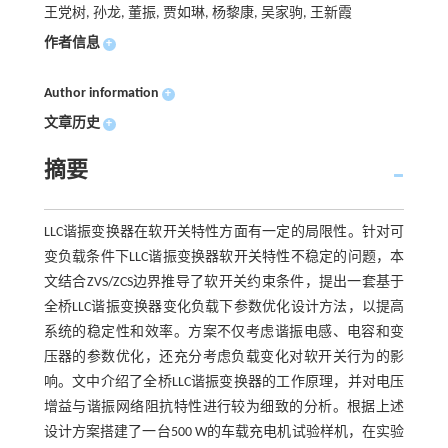
王党树, 孙龙, 董振, 贾如琳, 杨黎康, 吴家驹, 王新霞
作者信息
+
Author information
+
文章历史
+
摘要
LLC谐振变换器在软开关特性方面有一定的局限性。针对可
变负载条件下LLC谐振变换器软开关特性不稳定的问题，本
文结合ZVS/ZCS边界推导了软开关约束条件，提出一套基于
全桥LLC谐振变换器变化负载下参数优化设计方法，以提高
系统的稳定性和效率。方案不仅考虑谐振电感、电容和变
压器的参数优化，还充分考虑负载变化对软开关行为的影
响。文中介绍了全桥LLC谐振变换器的工作原理，并对电压
增益与谐振网络阻抗特性进行较为细致的分析。根据上述
设计方案搭建了一台500 W的车载充电机试验样机，在实验