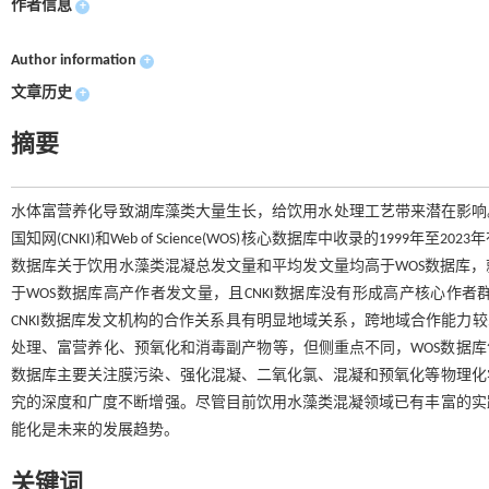
作者信息
+
Author information
+
文章历史
+
摘要
水体富营养化导致湖库藻类大量生长，给饮用水处理工艺带来潜在影响。为
国知网(CNKI)和Web of Science(WOS)核心数据库中收录的199
数据库关于饮用水藻类混凝总发文量和平均发文量均高于WOS数据库，就
于WOS数据库高产作者发文量，且CNKI数据库没有形成高产核心作者
CNKI数据库发文机构的合作关系具有明显地域关系，跨地域合作能力较
处理、富营养化、预氧化和消毒副产物等，但侧重点不同，WOS数据库
数据库主要关注膜污染、强化混凝、二氧化氯、混凝和预氧化等物理化
究的深度和广度不断增强。尽管目前饮用水藻类混凝领域已有丰富的实
能化是未来的发展趋势。
关键词