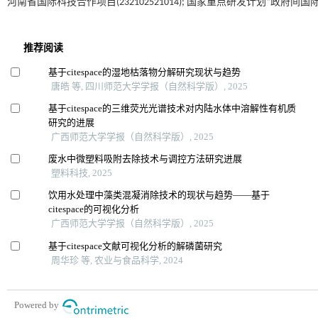
河南省国际科技合作项目(232102521014); 国家重点研发计划“政府间国际科技