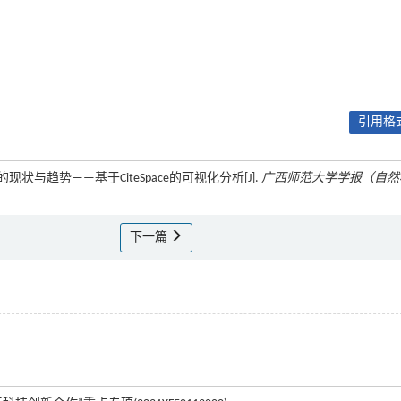
引用格式
现状与趋势——基于CiteSpace的可视化分析[J].
广西师范大学学报（自然
下一篇