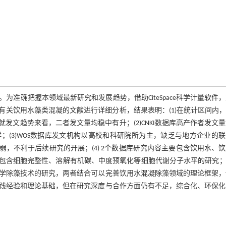
准确把握本领域最新研究和发展趋势，借助CiteSpace科学计量软件
9年至2023年有关饮用水藻类混凝的文献进行详细分析，结果表明：(1)在统计区间内，C
发文趋势来看，二者发文量均稳中有升；(2)CNKI数据库高产作者发文
群；(3)WOS数据库发文机构以高校和科研院所为主，缺乏与地方企业的
弱，不利于后续研究的开展；(4) 2个数据库研究内容主要包含饮用水、
包含细胞完整性、溶解有机碳、中度预氧化等细胞代谢分子水平的研究；C
学除藻技术的研究，两者结合可以完善饮用水混凝除藻领域的理论框架，
践经验和理论基础，但在研究深度与合作方面仍有不足，综合化、环保化