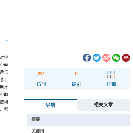
，对中
NKI
量远低
291
0
联系；
访问
被引
详细
饮用水
NKI
使研
相关文章
导航
、智
摘要
关键词