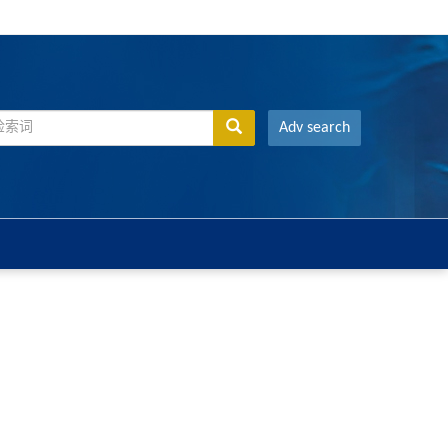
Adv search