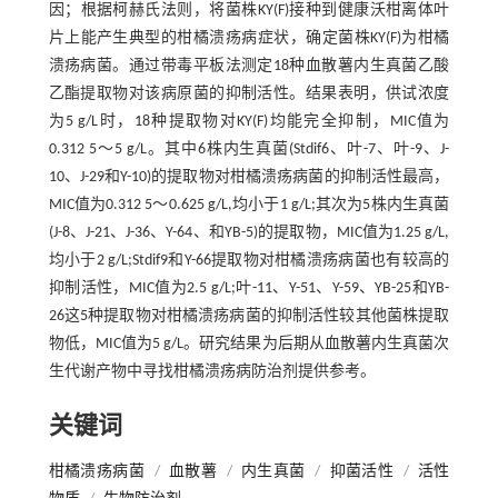
因；根据柯赫氏法则，将菌株KY(F)接种到健康沃柑离体叶
片上能产生典型的柑橘溃疡病症状，确定菌株KY(F)为柑橘
溃疡病菌。通过带毒平板法测定18种血散薯内生真菌乙酸
乙酯提取物对该病原菌的抑制活性。结果表明，供试浓度
为5 g/L时，18种提取物对KY(F)均能完全抑制，MIC值为
0.312 5～5 g/L。其中6株内生真菌(Stdif6、叶-7、叶-9、J-
10、J-29和Y-10)的提取物对柑橘溃疡病菌的抑制活性最高，
MIC值为0.312 5～0.625 g/L,均小于1 g/L;其次为5株内生真菌
(J-8、J-21、J-36、Y-64、和YB-5)的提取物，MIC值为1.25 g/L,
均小于2 g/L;Stdif9和Y-66提取物对柑橘溃疡病菌也有较高的
抑制活性，MIC值为2.5 g/L;叶-11、Y-51、Y-59、YB-25和YB-
26这5种提取物对柑橘溃疡病菌的抑制活性较其他菌株提取
物低，MIC值为5 g/L。研究结果为后期从血散薯内生真菌次
生代谢产物中寻找柑橘溃疡病防治剂提供参考。
关键词
柑橘溃疡病菌
/
血散薯
/
内生真菌
/
抑菌活性
/
活性