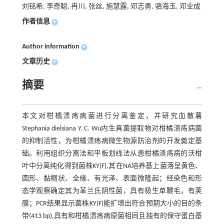
刘铭希, 李奇聪, 冉川, 张丝, 施慧露, 邓志勇, 骆海玉, 邓业成
作者信息
+
Author information
+
文章历史
+
摘要
本文对柑橘溃疡病菌进行分离鉴定，并研究血散薯
Stephania dielsiana Y. C. Wu内生真菌提取物对柑橘溃疡病菌
的抑制活性，为柑橘溃疡病微生物源防治剂的开发奠定基
础。利用组织分离法和平板划线法从患柑橘溃疡病的沃柑
叶中分离纯化得到菌株KY(F),其在NA培养基上菌落呈黄色、
圆形、黏稠状、全缘、有光泽、表面微隆起；经染色和形
态学观察确定其为革兰氏阴性菌，具有极生单鞭毛，有荚
膜；PCR结果显示菌株KY(F)能扩增出符合预期大小的目的条
带(413 bp),具有和柑橘溃疡病原菌相同且独有的保守蛋白基