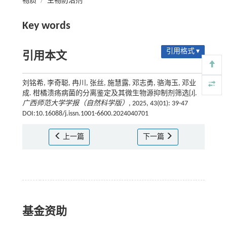
物质
/
生物防治剂
Key words
引用格式 ▾
引用本文
刘铭希, 李奇聪, 冉川, 张丝, 施慧露, 邓志勇, 骆海玉, 邓业
成. 柑橘溃疡病菌的分离鉴定及其微生物源抑制剂筛选[J].
广西师范大学学报（自然科学版）
, 2025, 43(01): 39-47
DOI:10.16088/j.issn.1001-6600.2024040701
上一篇
下一篇
基金资助