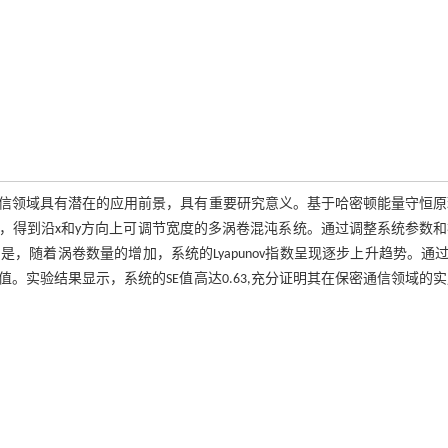
信领域具有潜在的应用前景，具有重要研究意义。基于哈密顿能量守恒原
，得到沿x和y方向上可调节宽度的多涡卷混沌系统。通过调整系统参数和
着涡卷数量的增加，系统的Lyapunov指数呈现逐步上升趋势。通过N
实验结果显示，系统的SE值高达0.63,充分证明其在保密通信领域的