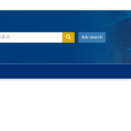
Adv search