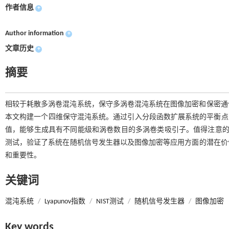
作者信息
+
Author information
+
文章历史
+
摘要
相较于耗散多涡卷混沌系统，保守多涡卷混沌系统在图像加密和保密通
本文构建一个四维保守混沌系统。通过引入分段函数扩展系统的平衡点
值，能够生成具有不同能级和涡卷数目的多涡卷类吸引子。值得注意的是，随
测试，验证了系统在随机信号发生器以及图像加密等应用方面的潜在价值。
和重要性。
关键词
混沌系统
/
Lyapunov指数
/
NIST测试
/
随机信号发生器
/
图像加密
Key words