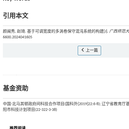
引用本文
颜闽秀, 赵琦. 基于可调宽度的多涡卷保守混沌系统的构建[J].
广西师范
6600.2024041605
上一篇
基金资助
中国-北马其顿政府间科技合作项目(国科外[2019]22:6-8); 辽宁省教育厅基本科研
阳市科技计划项目(22-322-3-38)