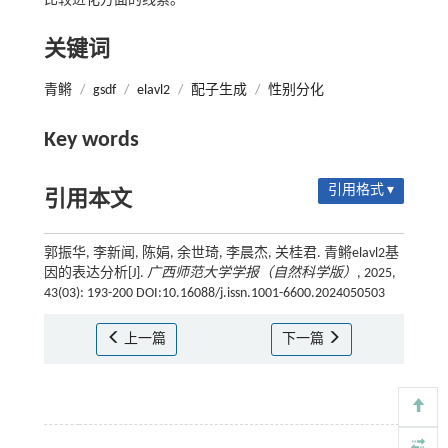
比较进化方面的线索。
关键词
青鳉
/
gsdf
/
elavl2
/
配子生成
/
性别分化
Key words
引用格式 ▾
引用本文
郭振华, 李新闻, 陈娟, 余世琦, 李晨杰, 关桂君. 青鳉elavl2基
因的表达分析[J].
广西师范大学学报（自然科学版）
, 2025,
43(03): 193-200 DOI:10.16088/j.issn.1001-6600.2024050503
上一篇
下一篇