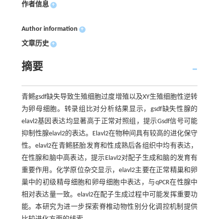
作者信息
+
Author information
+
文章历史
+
摘要
青鳉gsdf缺失导致生殖细胞过度增殖以及XY生殖细胞性逆转
为卵母细胞。转录组比对分析结果显示，gsdf缺失性腺的
elavl2基因表达均显著高于正常对照组，提示Gsdf信号可能
抑制性腺elavl2的表达。Elavl2在物种间具有较高的进化保守
性。elavl2在青鳉胚胎发育和性成熟后各组织中均有表达，
在性腺和脑中高表达，提示Elavl2对配子生成和脑的发育有
重要作用。化学原位杂交显示，elavl2主要在正常精巢和卵
巢中的初级精母细胞和卵母细胞中表达，与qPCR在性腺中
相对表达量一致。elavl2在配子生成过程中可能发挥重要功
能。本研究为进一步探索脊椎动物性别分化调控机制提供