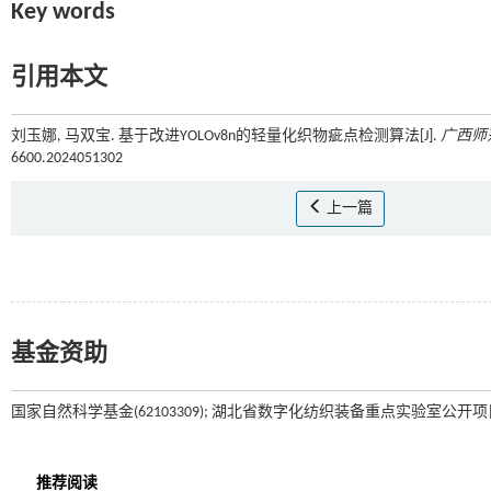
Key words
引用本文
刘玉娜, 马双宝. 基于改进YOLOv8n的轻量化织物疵点检测算法[J].
广西师
6600.2024051302
上一篇
基金资助
国家自然科学基金(62103309); 湖北省数字化纺织装备重点实验室公开项目(DT