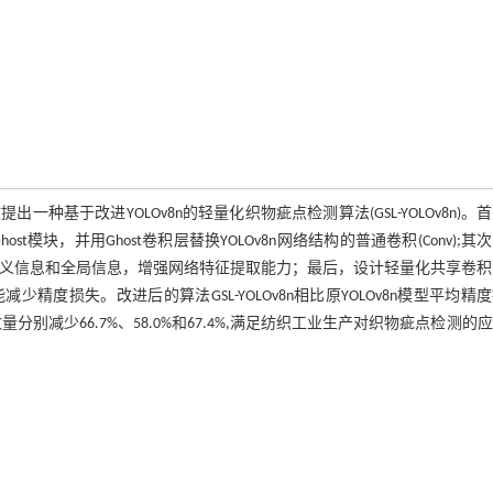
基于改进YOLOv8n的轻量化织物疵点检测算法(GSL-YOLOv8n)。
ost模块，并用Ghost卷积层替换YOLOv8n网络结构的普通卷积(Conv);其
标语义信息和全局信息，增强网络特征提取能力；最后，设计轻量化共享卷
减少精度损失。改进后的算法GSL-YOLOv8n相比原YOLOv8n模型平均精
数量分别减少66.7%、58.0%和67.4%,满足纺织工业生产对织物疵点检测的