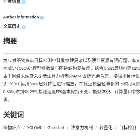
作者信息
+
Author information
+
文章历史
+
摘要
为应对织物疵点目标检测中背景纹理复杂以及硬件资源有限问题，本文提出一种
为减少YOLOv8n模型参数量与网络结构复杂度，结合Ghost思想构建C2fGh
主干网络末端嵌入无参注意力机制SimAM,去除冗余背景，增强小目
头LSCDH,运用Scale层对特征进行缩放，在保证模型轻量化的同时尽可能
0.60%,达到98.29%,检测速度FPS基本保持不变，模型体积、计算量和参
求。
关键词
织物疵点
/
YOLOv8
/
GhostNet
/
注意力机制
/
轻量化
/
目标检测