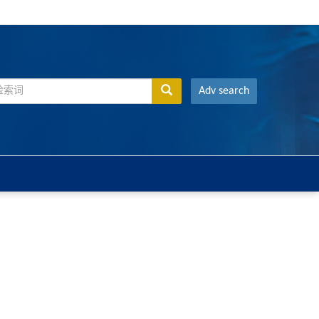
Adv search