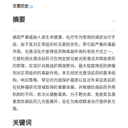
文章历史
+
摘要
癌症严重威胁人类生命健康，化疗作为常用的癌症治疗手
段，由于其对正常组织的无差别杀伤，常引起严重的毒副
作用。光激活化疗是降低药物毒副作用的有效方式之一，
它是利用光激活前药可在特定部位被光照激活并释放原药
的原理，实现针对癌组织精准靶向，最大程度降低抗肿瘤
剂对正常组织的毒副作用。本文综述光激活前药的基本结
构、响应策略、常见的光脱保护基团以及近年来这类前药
在抗肿瘤研究领域取得的重要进展，并根据抗癌前药作用
机制的不同，依次从细胞毒类、分子靶向类、免疫类及激
素类抗癌前药几方面展开，旨在为癌症精准治疗提供新方
案。
关键词