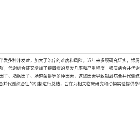
临床上常伴发多种并发症，加大了治疗的难度和风险。近年来多项研究证实，银
群，代谢综合征又增加了银屑病的复发几率和严重程度。银屑病合并代谢
因子、脂肪因子、肠道菌群等多种因素，这些因素导致银屑病合并代谢综
合并代谢综合征的机制进行总结，旨在为相关临床研究和动物实验提供参