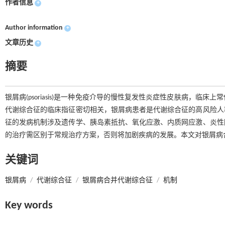
作者信息
+
Author information
+
文章历史
+
摘要
银屑病(psoriasis)是一种免疫介导的慢性复发性炎症性皮肤病，
代谢综合征的临床指征密切相关，银屑病患者是代谢综合征的高风险人
征的发病机制涉及遗传学、胰岛素抵抗、氧化应激、内质网应激、炎性
的治疗需区别于常规治疗方案，否则将加剧疾病的发展。本文对银屑病
关键词
银屑病
/
代谢综合征
/
银屑病合并代谢综合征
/
机制
Key words