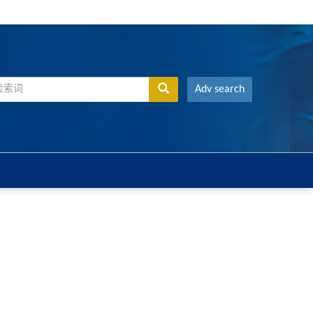
Adv search