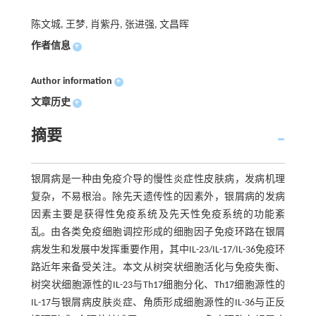
陈文城, 王梦, 肖紫丹, 张进强, 文昌晖
作者信息
+
Author information
+
文章历史
+
摘要
银屑病是一种由免疫介导的慢性炎症性皮肤病，发病机理
复杂，不易根治。除先天遗传性的因素外，银屑病的发病
因素主要是获得性免疫系统及先天性免疫系统的功能紊
乱。由各类免疫细胞调控形成的细胞因子免疫环路在银屑
病发生和发展中发挥重要作用，其中IL-23/IL-17/IL-36免疫环
路近年来备受关注。本文从树突状细胞活化与免疫失衡、
树突状细胞源性的IL-23与Th17细胞分化、Th17细胞源性的
IL-17与银屑病皮肤炎症、角质形成细胞源性的IL-36与正反