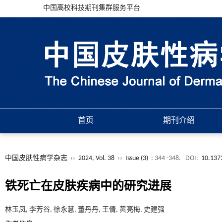
中国高校科技期刊集群服务平台
首页
期刊介绍
中国皮肤性病学杂志
››
2024, Vol. 38
››
Issue (3)
: 344 -348.
DOI:
10.137
铁死亡在皮肤疾病中的研究进展
林玉凤, 李芳谷, 徐永慧, 董丹丹, 王倩, 黄亮梅, 史建强