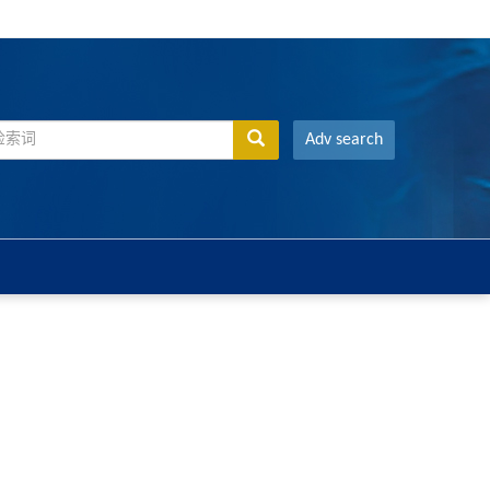
Adv search