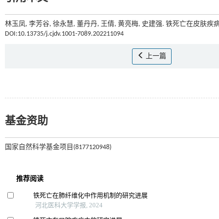
林玉凤, 李芳谷, 徐永慧, 董丹丹, 王倩, 黄亮梅, 史建强. 铁死亡在皮肤疾
DOI:10.13735/j.cjdv.1001-7089.202211094
上一篇
基金资助
国家自然科学基金项目(8177120948)