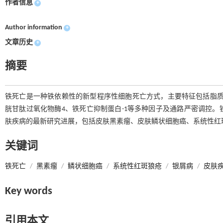
作者信息
+
Author information
+
文章历史
+
摘要
铁死亡是一种铁依赖性的新型程序性细胞死亡方式，主要特征包括脂质
胱甘肽过氧化物酶4、铁死亡抑制蛋白-1等多种因子及通路严密调控
肤疾病的最新研究进展，包括皮肤黑素瘤、皮肤鳞状细胞癌、系统性红
关键词
铁死亡
/
黑素瘤
/
鳞状细胞癌
/
系统性红斑狼疮
/
银屑病
/
皮肤
Key words
引用本文