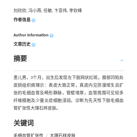
刘欣欣, 冯小燕, 任敏, 卞亚伟, 李钦峰
作者信息
+
Author information
+
文章历史
+
摘要
患儿男，3个月，出生后发现左下肢网状红斑。膝部凹陷处
皮损组织病理示：表皮大致正常，真皮内见弥漫增生且扩
张的毛细血管及畸形静脉，管壁增厚，血管周围可见较多
纤维细胞及少量炎症细胞浸润。诊断为先天性下肢毛细血
管扩张性大理石样皮肤。
关键词
毛细血管扩张性
/
大理石样皮肤