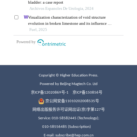
Copyright © Higher Education Press.
Powered by Beijing Magtech Co. Ltd
京ICP备12020869号-1
京ICP备150856号
京公网安备11010202008535号
网络出版服务许可证网出证(京)字第127号
Service: 010-58582445 (Technology);
010-58556485 (Subscription)
E-mail: subscribe@hep.com.cn