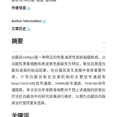
娜依马·马木提, 胡雯, 康晓静
作者信息
+
Author information
+
文章历史
+
摘要
白癜风(vitiligo)是一种常见的色素减退性皮肤黏膜疾病，以
功能性黑素细胞和表皮黑色素缺失为特征。氧化应激是白
癜风发病的始动因素，在白癜风发生发展中发挥重要作
用。介导白癜风氧化应激机制的主要信号通路有
Keap1/Nrf2/ARE信号通路、MAPKs信号通路、PI3K/Akt信号
通路等。本文对近年来精准地靶向干预上述通路的抗氧化
疗法在白癜风中的研究进展进行阐述，以期为白癜风的临
床治疗提供更多选择。
关键词