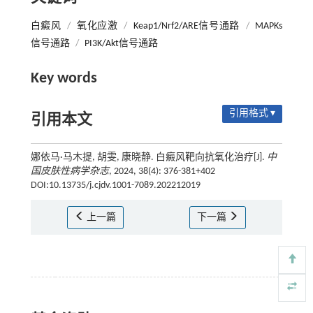
白癜风
/
氧化应激
/
Keap1/Nrf2/ARE信号通路
/
MAPKs
信号通路
/
PI3K/Akt信号通路
Key words
引用格式 ▾
引用本文
娜依马·马木提, 胡雯, 康晓静. 白癜风靶向抗氧化治疗[J].
中
国皮肤性病学杂志
, 2024, 38(4): 376-381+402
DOI:10.13735/j.cjdv.1001-7089.202212019
上一篇
下一篇