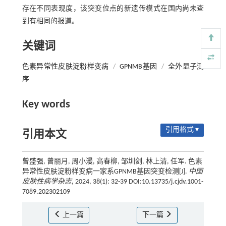
存在不同表现度，该突变位点的新遗传模式在国内尚未查
到有相同的报道。
关键词
色素异常性皮肤淀粉样变病
/
GPNMB基因
/
全外显子测
序
Key words
引用格式 ▾
引用本文
曾盛强, 曾丽月, 周小漫, 高春柳, 邹圳剑, 林上清, 任军. 色素
异常性皮肤淀粉样变病一家系GPNMB基因突变检测[J].
中国
皮肤性病学杂志
, 2024, 38(1): 32-39 DOI:10.13735/j.cjdv.1001-
7089.202302109
上一篇
下一篇