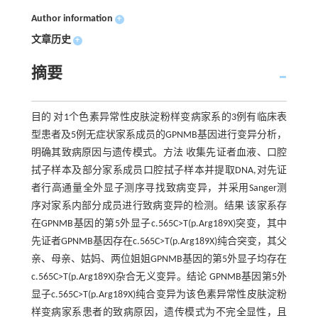
Author information
+
文章历史
+
摘要
目的 对1个色素异常性皮肤淀粉样变病家系的3例有临床表
型患者及5例无症状家系成员的GPNMB基因进行变异分析，
明确其致病原因与遗传模式。方法 收集先证者血液、口腔
拭子样本及部分家系成员口腔拭子样本并提取DNA,对先证
者行高通量全外显子测序寻找致病变异，并采用Sanger测
序对家系内部分成员进行致病变异的检测。结果 该家系存
在GPNMB基因的第5外显子c.565C>T(p.Arg189X)突变，其中
先证者GPNMB基因存在c.565C>T(p.Arg189X)纯合突变，其父
亲、母亲、姑妈、两位姐姐GPNMB基因的第5外显子均存在
c.565C>T(p.Arg189X)杂合无义变异。结论 GPNMB基因第5外
显子c.565C>T(p.Arg189X)纯合变异为该色素异常性皮肤淀粉
样变病家系患者的致病原因，遗传模式为不完全显性，且