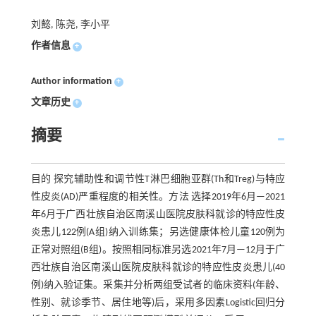
刘懿, 陈尧, 李小平
作者信息
+
Author information
+
文章历史
+
摘要
目的 探究辅助性和调节性T淋巴细胞亚群(Th和Treg)与特应
性皮炎(AD)严重程度的相关性。方法 选择2019年6月—2021
年6月于广西壮族自治区南溪山医院皮肤科就诊的特应性皮
炎患儿122例(A组)纳入训练集；另选健康体检儿童120例为
正常对照组(B组)。按照相同标准另选2021年7月—12月于广
西壮族自治区南溪山医院皮肤科就诊的特应性皮炎患儿(40
例)纳入验证集。采集并分析两组受试者的临床资料(年龄、
性别、就诊季节、居住地等)后，采用多因素Logistic回归分