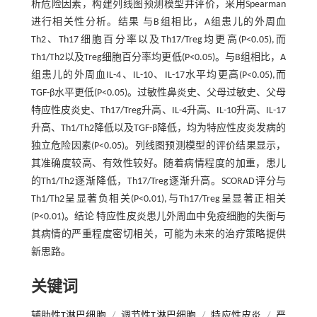
析危险因素，构建列线图预测模型并评价，采用Spearman
进行相关性分析。结果 与B组相比，A组患儿的外周血
Th2、Th17细胞百分率以及Th17/Treg均更高(P<0.05),而
Th1/Th2以及Treg细胞百分率均更低(P<0.05)。与B组相比，A
组患儿的外周血IL-4、IL-10、IL-17水平均更高(P<0.05),而
TGF-β水平更低(P<0.05)。过敏性鼻炎史、父母过敏史、父母
特应性皮炎史、Th17/Treg升高、IL-4升高、IL-10升高、IL-17
升高、Th1/Th2降低以及TGF-β降低，均为特应性皮炎发病的
独立危险因素(P<0.05)。列线图预测模型的评价结果显示，
其准确度较高、有效性较好。随着病情程度的加重，患儿
的Th1/Th2逐渐降低，Th17/Treg逐渐升高。SCORAD评分与
Th1/Th2呈显著负相关(P<0.01),与Th17/Treg呈显著正相关
(P<0.01)。结论 特应性皮炎患儿外周血中免疫细胞的失衡与
其病情的严重程度密切相关，可能为未来的治疗策略提供
新思路。
关键词
辅助性T淋巴细胞
/
调节性T淋巴细胞
/
特应性皮炎
/
严