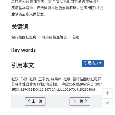
斑样荨麻疹性血管炎。给予降低毛细血管通透性等治疗，
皮疹基本消退，仅残留淡褐色色素沉着斑。患者出院4个月
后随访皮疹未再复发。
关键词
匐行性回状红斑
/
荨麻疹性血管炎
/
首报
Key words
引用格式 ▾
引用本文
张双, 马静, 张燕, 王学良, 韩晓梅, 杜明. 匐行性回状红斑样
荨麻疹性血管炎1例国内首报[J].
中国皮肤性病学杂志
, 2024,
38(3): 329-331 DOI:10.13735/j.cjdv.1001-7089.202303069
上一篇
下一篇