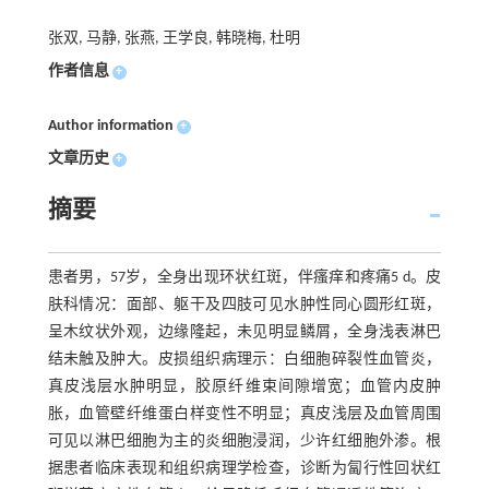
张双, 马静, 张燕, 王学良, 韩晓梅, 杜明
作者信息
+
Author information
+
文章历史
+
摘要
患者男，57岁，全身出现环状红斑，伴瘙痒和疼痛5 d。皮
肤科情况：面部、躯干及四肢可见水肿性同心圆形红斑，
呈木纹状外观，边缘隆起，未见明显鳞屑，全身浅表淋巴
结未触及肿大。皮损组织病理示：白细胞碎裂性血管炎，
真皮浅层水肿明显，胶原纤维束间隙增宽；血管内皮肿
胀，血管壁纤维蛋白样变性不明显；真皮浅层及血管周围
可见以淋巴细胞为主的炎细胞浸润，少许红细胞外渗。根
据患者临床表现和组织病理学检查，诊断为匐行性回状红