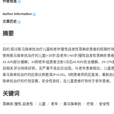
作者信息
+
Author information
+
文章历史
+
摘要
目的 探讨奥马珠单抗治疗儿童和老年慢性自发性荨麻疹患者的短期疗效及安
使用奥马珠单抗治疗的儿童(<18岁)及老年(>65岁)慢性自发性荨麻疹患
42.42%部分缓解；24例老年组患者注射1次后45.83%完全缓解，
且相关评分持续好转，无严重不良反应出现。与老年患者相比，儿童患
奥马珠单抗治疗的应答比例更高(P<0.05)。8例患者停药后复发，重
珠单抗治疗的疗效显著，安全性良好，且儿童患者疗效优于老年患者。
关键词
荨麻疹,慢性,自发性
/
儿童
/
老年
/
奥马珠单抗
/
疗效
/
安全性