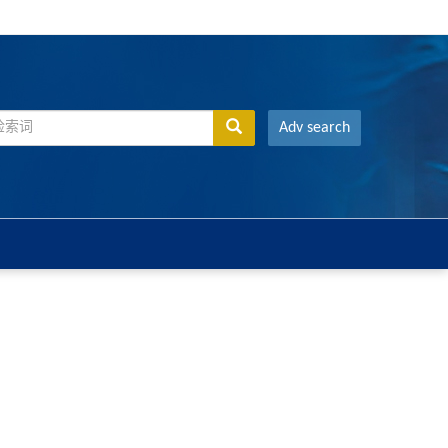
Adv search