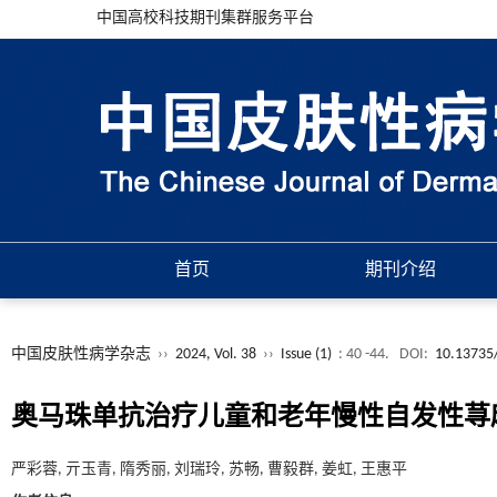
中国高校科技期刊集群服务平台
首页
期刊介绍
中国皮肤性病学杂志
››
2024, Vol. 38
››
Issue (1)
: 40 -44.
DOI:
10.13735/
奥马珠单抗治疗儿童和老年慢性自发性荨
严彩蓉, 亓玉青, 隋秀丽, 刘瑞玲, 苏畅, 曹毅群, 姜虹, 王惠平