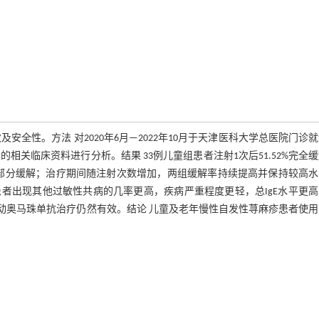
全性。方法 对2020年6月—2022年10月于天津医科大学总医院门诊
者的相关临床资料进行分析。结果 33例儿童组患者注射1次后51.52%完全
29.17%部分缓解；治疗期间随注射次数增加，两组缓解率持续提高并保持较高
者出现其他过敏性共病的几率更高，疾病严重程度更轻，总IgE水平更高
新启动奥马珠单抗治疗仍然有效。结论 儿童及老年慢性自发性荨麻疹患者使