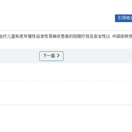
引用格式
马珠单抗治疗儿童和老年慢性自发性荨麻疹患者的短期疗效及安全性[J].
中国皮肤
下一篇