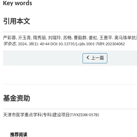
Key words
引用本文
严彩蓉, 亓玉青, 隋秀丽, 刘瑞玲, 苏畅, 曹毅群, 姜虹, 王惠平. 奥
学杂志
, 2024, 38(1): 40-44 DOI:10.13735/j.cjdv.1001-7089.202304062
上一篇
基金资助
天津市医学重点学科(专科)建设项目(TJYXZDXK-057B)