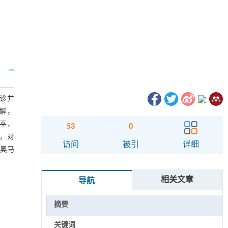
就诊并
缓解，
水平，
53
0
，对
访问
被引
详细
用奥马
相关文章
导航
摘要
关键词