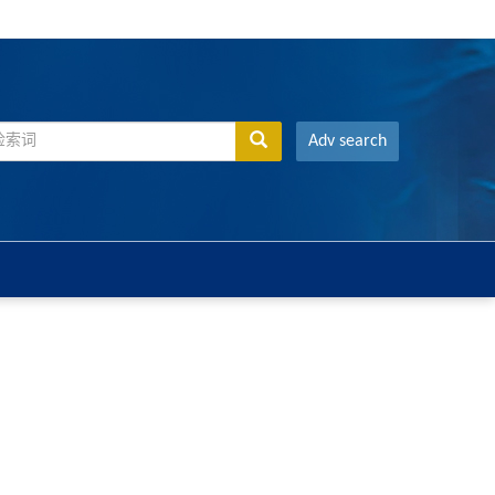
Adv search