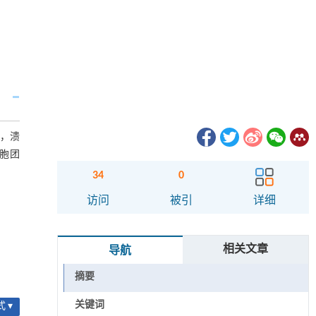
硬，溃
胞团
34
0
访问
被引
详细
相关文章
导航
摘要
关键词
 ▾