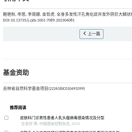
鲍艳秋, 申思, 李周娜, 金哲虎. 全身多发性汗孔角化症并发外阴巨大鳞状细胞
DOI:10.13735/j.cjdv.1001-7089.202304081
上一篇
基金资助
吉林省自然科学基金项目(222618JC010493399)