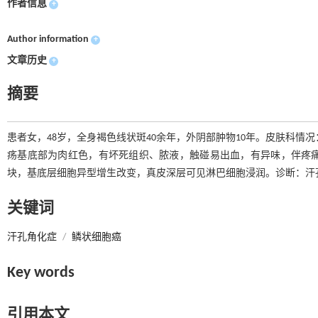
作者信息
+
Author information
+
文章历史
+
摘要
患者女，48岁，全身褐色线状斑40余年，外阴部肿物10年。皮肤科情况：外
疡基底部为肉红色，有坏死组织、脓液，触碰易出血，有异味，伴疼
块，基底层细胞异型增生改变，真皮深层可见淋巴细胞浸润。诊断：汗孔
关键词
汗孔角化症
/
鳞状细胞癌
Key words
引用本文