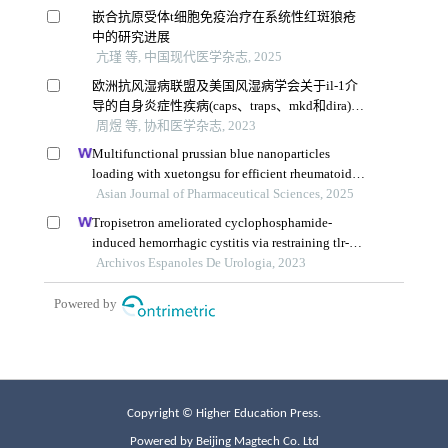
Copyright © Higher Education Press.
Powered by Beijing Magtech Co. Ltd