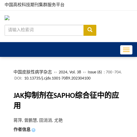
中国高校科技期刊集群服务平台
Toggle
中国皮肤性病学杂志
››
2024, Vol. 38
››
Issue (6)
: 700 -704.
DOI:
10.13735/j.cjdv.1001-7089.202304100
JAK抑制剂在SAPHO综合征中的应
用
蒋萍, 曾鹏慧, 田消消, 尤艳
作者信息
+