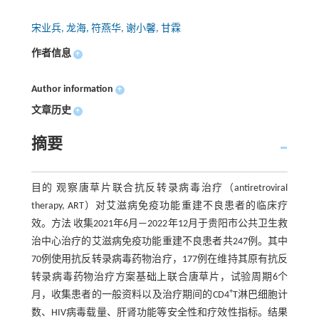
宋业兵, 龙海, 符燕华, 谢小馨, 甘霖
作者信息
+
Author information
+
文章历史
+
摘要
目的 观察唐草片联合抗反转录病毒治疗（antiretroviral
therapy, ART）对艾滋病免疫功能重建不良患者的临床疗
效。方法 收集2021年6月—2022年12月于贵阳市公共卫生救
治中心治疗的艾滋病免疫功能重建不良患者共247例。其中
70例使用抗反转录病毒药物治疗，177例在维持其原有抗反
转录病毒药物治疗方案基础上联合唐草片，试验周期6个
+
月，收集患者的一般资料以及治疗期间的CD4
T淋巴细胞计
数、HIV病毒载量、肝肾功能等安全性和疗效性指标。结果