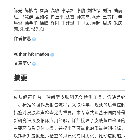
陈光, 陈柳青, 崔勇, 高敏, 李承旭, 李航, 刘华绪, 刘洁, 陆前
进, 马慧群, 孟如松, 冉玉平, 沈雪, 孙东杰, 陶娟, 王钧程, 辛
琳琳, 徐金华, 徐峰, 许阳, 于建斌, 于世荣, 袁超, 周城, 朱庆
莉, 朱威, 邹先彪
作者信息
+
Author information
+
文章历史
+
摘要
皮肤超声作为一种新型皮肤科无创检测工具，仍缺乏统
一、标准的操作及报告流程，采取科学、规范的质量控制
措施对皮肤超声检查尤为重要。本专家共识基于国内外最
新研究进展及临床应用经验，详细梳理了皮肤超声检查的
主要环节及具体步骤，并提出了可量化的质量控制指标，
以期提升皮肤超声检查的规范化与同质化，推动皮肤超声