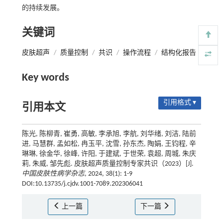
的持续发展。
关键词
皮肤超声
/
质量控制
/
共识
/
操作流程
/
结构化报告
Key words
引用格式 ▾
引用本文
陈光, 陈柳青, 崔勇, 高敏, 李承旭, 李航, 刘华绪, 刘洁, 陆前
进, 马慧群, 孟如松, 冉玉平, 沈雪, 孙东杰, 陶娟, 王钧程, 辛
琳琳, 徐金华, 徐峰, 许阳, 于建斌, 于世荣, 袁超, 周城, 朱庆
莉, 朱威, 邹先彪. 皮肤超声质量控制专家共识（2023）[J].
中国皮肤性病学杂志
, 2024, 38(1): 1-9
DOI:10.13735/j.cjdv.1001-7089.202306041
上一篇
下一篇