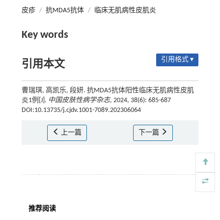
皮疹
/
抗MDA5抗体
/
临床无肌病性皮肌炎
Key words
引用格式 ▾
引用本文
曹瑞琪, 高凯乐, 段妍. 抗MDA5抗体阳性临床无肌病性皮肌
炎1例[J].
中国皮肤性病学杂志
, 2024, 38(6): 685-687
DOI:10.13735/j.cjdv.1001-7089.202306064
上一篇
下一篇