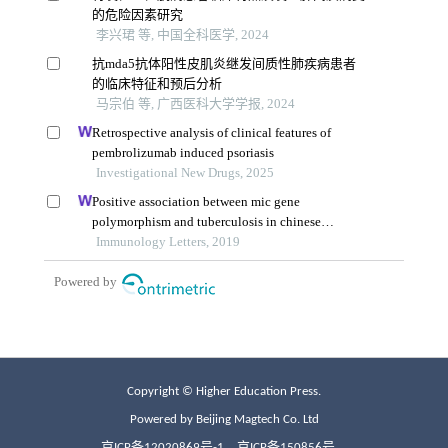
Copyright © Higher Education Press.
Powered by Beijing Magtech Co. Ltd
京ICP备12020869号-1
京ICP备150856号