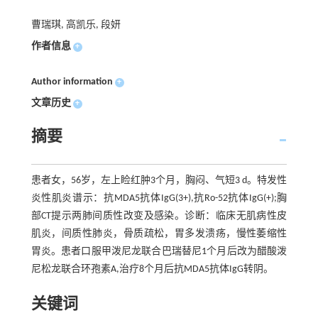
曹瑞琪, 高凯乐, 段妍
作者信息
+
Author information
+
文章历史
+
摘要
患者女，56岁，左上睑红肿3个月，胸闷、气短3 d。特发性
炎性肌炎谱示：抗MDA5抗体IgG(3+),抗Ro-52抗体IgG(+);胸
部CT提示两肺间质性改变及感染。诊断：临床无肌病性皮
肌炎，间质性肺炎，骨质疏松，胃多发溃疡，慢性萎缩性
胃炎。患者口服甲泼尼龙联合巴瑞替尼1个月后改为醋酸泼
尼松龙联合环孢素A,治疗8个月后抗MDA5抗体IgG转阴。
关键词