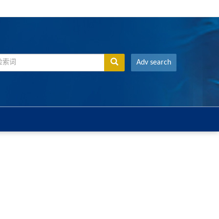
Adv search