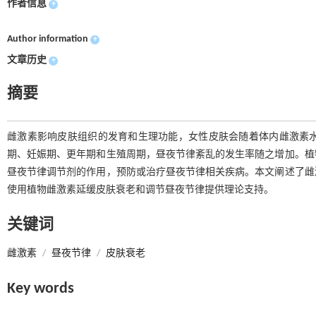
作者信息
+
Author information
+
文章历史
+
摘要
雌激素影响皮肤组织的发育和生理功能，女性皮肤会随着体内雌激素
期、妊娠期、更年期和生殖周期，昼夜节律紊乱的发生率随之增加。植
昼夜节律调节剂的作用，预防或治疗昼夜节律相关疾病。本文阐述了雌
使用植物雌激素延缓皮肤衰老和调节昼夜节律提供理论支持。
关键词
雌激素
/
昼夜节律
/
皮肤衰老
Key words