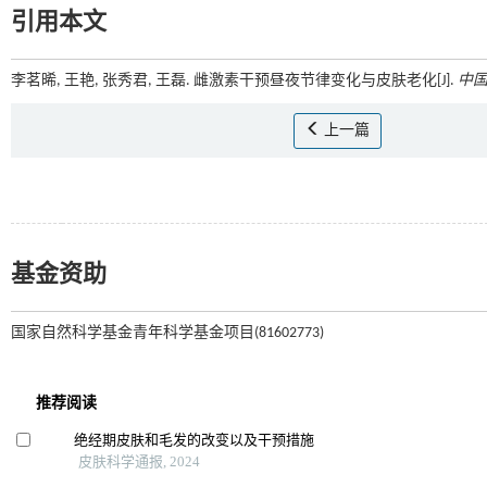
引用本文
李茗晞, 王艳, 张秀君, 王磊. 雌激素干预昼夜节律变化与皮肤老化[J].
中
上一篇
基金资助
国家自然科学基金青年科学基金项目(81602773)