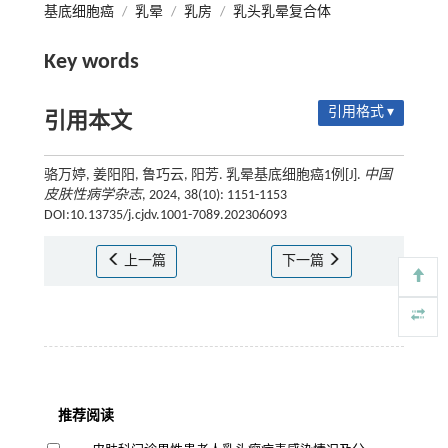
基底细胞癌
/
乳晕
/
乳房
/
乳头乳晕复合体
Key words
引用格式 ▾
引用本文
骆万婷, 姜阳阳, 鲁巧云, 阳芳. 乳晕基底细胞癌1例[J].
中国
皮肤性病学杂志
, 2024, 38(10): 1151-1153
DOI:10.13735/j.cjdv.1001-7089.202306093
上一篇
下一篇