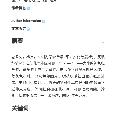
骆万婷, 姜阳阳, 鲁巧云, 阳芳
作者信息
+
Author information
+
文章历史
+
摘要
患者女，28岁，左侧乳晕斑丘疹2年，反复破溃2周。皮肤
科情况：左侧乳晕外缘可见一2.5 mm×4.0 mm大小的褐色斑
丘疹，斑丘疹中央可见糜烂。皮肤镜下可见枫叶样区域、
蓝灰色小球、蓝灰色卵圆巢、树枝状毛细血管扩张及溃
疡。皮损组织病理示：浅表的嗜碱性基底样细胞突起向下
延伸入真皮，外周细胞栅栏状排列，可见收缩间隙。诊
断：基底细胞癌。予手术治疗，随访2年无复发。
关键词