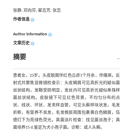
张静, 邓向芬, 翟志芳, 张恋
作者信息
+
Author information
+
文章历史
+
摘要
患者女，23岁。头皮脱屑伴红色丘疹1个月余，伴瘙痒。反
射式共聚焦显微镜检查示：头皮鳞屑可见高折光的疑似菌
丝状结构，发鞘受损明显，发丝内可见高折光疑似串珠样
菌丝状结构。皮肤镜下可见红色背景，不均匀分布的点
状、线状、环状、发夹样血管，可见头癣样块状发，毛发
折断，有营养不良发，毛发根部周围包裹黄白色鳞屑，伍
德灯下为亮绿色荧光。真菌涂片检查：找见菌丝孢子；真
菌培养15 d,鉴定为犬小孢子菌。诊断：成人头癣。