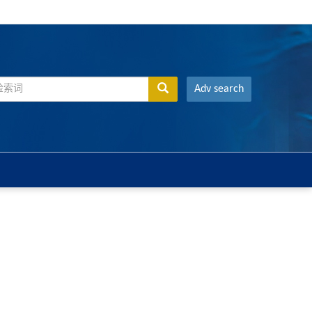
Adv search