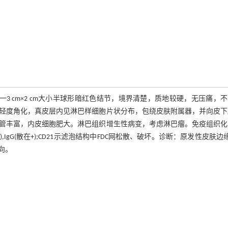
3 cm×2 cm大小半球形暗红色结节，境界清楚，质地较硬，无压痛，
轻度角化，真皮层内见淋巴样细胞片状分布，包绕皮肤附属器，并向皮下
管丰富，内皮细胞肥大。淋巴组织增生性病变，考虑淋巴瘤。免疫组织化
10(-),Ki67(25%+),IgG(散在+);CD21示滤泡结构中FDC网松散、破坏。诊断：原发性皮肤
向。