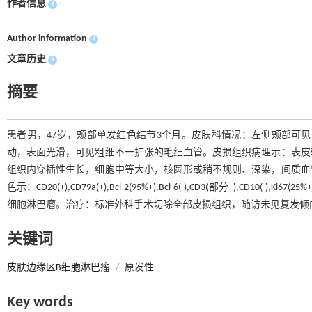
作者信息
+
Author information
+
文章历史
+
摘要
患者男，47岁，颊部单发红色结节3个月。皮肤科情况：左侧颊部可见一
动，表面光滑，可见粗细不一扩张的毛细血管。皮损组织病理示：表皮
组织内穿插性生长，细胞中等大小，核圆形或稍不规则、深染，间质血
色示：CD20(+),CD79a(+),Bcl-2(95%+),Bcl-6(-),CD3(部分+),CD
细胞淋巴瘤。治疗：标准外科手术切除全部皮损组织，随访未见复发倾
关键词
皮肤边缘区B细胞淋巴瘤
/
原发性
Key words