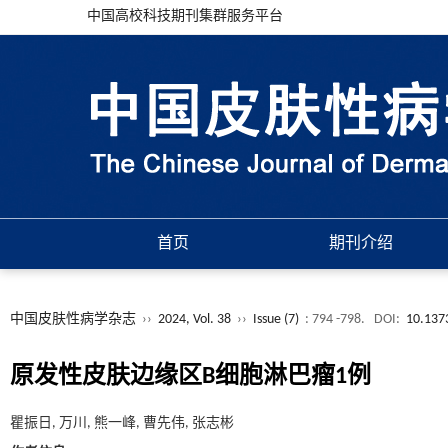
中国高校科技期刊集群服务平台
首页
期刊介绍
中国皮肤性病学杂志
››
2024, Vol. 38
››
Issue (7)
: 794 -798.
DOI:
10.137
原发性皮肤边缘区B细胞淋巴瘤1例
瞿振日, 万川, 熊一峰, 曹先伟, 张志彬