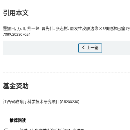
引用本文
瞿振日, 万川, 熊一峰, 曹先伟, 张志彬. 原发性皮肤边缘区B细胞淋巴瘤1例[
7089.202307024
上一篇
基金资助
江西省教育厅科学技术研究项目(GJJ200230)