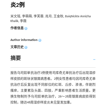
炎2例
米文瑶, 李萌萌, 李芙蓉, 肖月, 王金秋, BaiqNickte Annizha
Khalik, 李薇
作者信息
+
Author information
+
文章历史
+
摘要
报告乌司奴单抗治疗2例使用司库奇尤单抗治疗后出现湿疹
样皮损的斑块状银屑病患者。2例女性患者均因司库奇尤单
抗治疗后反复出现不同部位的红斑、丘疹、渗液，伴剧烈
瘙痒，主要累及头面、四肢，严重影响患者生活质量。更
换生物制剂予乌司奴单抗治疗，26～28周银屑病皮损得到
控制，随访48周湿疹样皮炎未见复发加重。