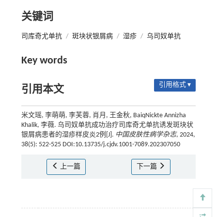
关键词
司库奇尤单抗
/
斑块状银屑病
/
湿疹
/
乌司奴单抗
Key words
引用格式 ▾
引用本文
米文瑶, 李萌萌, 李芙蓉, 肖月, 王金秋, BaiqNickte Annizha
Khalik, 李薇. 乌司奴单抗成功治疗司库奇尤单抗诱发斑块状
银屑病患者的湿疹样皮炎2例[J].
中国皮肤性病学杂志
, 2024,
38(5): 522-525 DOI:10.13735/j.cjdv.1001-7089.202307050
上一篇
下一篇