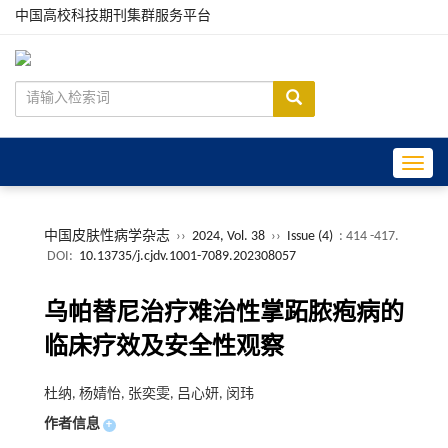
中国高校科技期刊集群服务平台
Toggle
中国皮肤性病学杂志
››
2024, Vol. 38
››
Issue (4)
: 414 -417.
DOI:
10.13735/j.cjdv.1001-7089.202308057
乌帕替尼治疗难治性掌跖脓疱病的
临床疗效及安全性观察
杜纳, 杨婧怡, 张奕雯, 吕心妍, 闵玮
作者信息
+