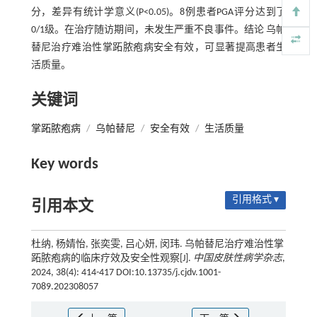
分，差异有统计学意义(P<0.05)。8例患者PGA评分达到了
0/1级。在治疗随访期间，未发生严重不良事件。结论 乌帕
替尼治疗难治性掌跖脓疱病安全有效，可显著提高患者生
活质量。
关键词
掌跖脓疱病
/
乌帕替尼
/
安全有效
/
生活质量
Key words
引用格式 ▾
引用本文
杜纳, 杨婧怡, 张奕雯, 吕心妍, 闵玮. 乌帕替尼治疗难治性掌
跖脓疱病的临床疗效及安全性观察[J].
中国皮肤性病学杂志
,
2024, 38(4): 414-417 DOI:10.13735/j.cjdv.1001-
7089.202308057