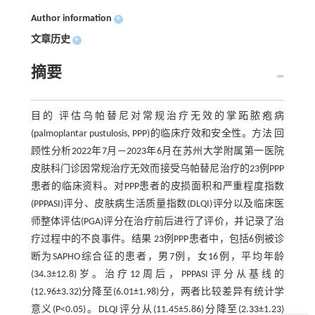
Author information
+
文章历史
+
摘要
目的 评估乌帕替尼对常规治疗无效的掌跖脓疱病
(palmoplantar pustulosis, PPP)的临床疗效和安全性。方法 回
顾性分析2022年7月—2023年6月在苏州大学附属第一医院
皮肤科门诊因常规治疗无效而接受乌帕替尼治疗的23例PPP
患者的临床资料。对PPP患者的皮损面积和严重程度指数
(PPPASI)评分、皮肤病生活质量指数(DLQI)评分以及临床医
师整体评估(PGA)评分在治疗前后进行了评价，并记录了治
疗过程中的不良事件。结果 23例PPP患者中，包括6例被诊
断为SAPHO综合征的患者，男7例，女16例，平均年龄
(34.3±12.8)岁。治疗12周后，PPPASI评分从基线的
(12.96±3.32)分降至(6.01±1.98)分，两者比较差异有统计学
意义(P<0.05)。DLQI评分从(11.45±5.86)分降至(2.33±1.23)