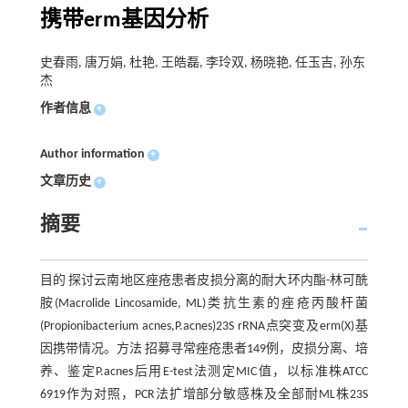
携带erm基因分析
史春雨, 唐万娟, 杜艳, 王皓磊, 李玲双, 杨晓艳, 任玉吉, 孙东
杰
作者信息
+
Author information
+
文章历史
+
摘要
目的 探讨云南地区痤疮患者皮损分离的耐大环内酯-林可酰
胺(Macrolide Lincosamide, ML)类抗生素的痤疮丙酸杆菌
(Propionibacterium acnes,P.acnes)23S rRNA点突变及erm(X)基
因携带情况。方法 招募寻常痤疮患者149例，皮损分离、培
养、鉴定P.acnes后用E-test法测定MIC值，以标准株ATCC
6919作为对照，PCR法扩增部分敏感株及全部耐ML株23S