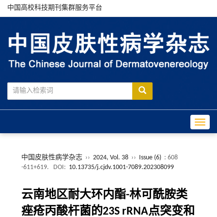
中国高校科技期刊集群服务平台
Toggle
中国皮肤性病学杂志
››
2024, Vol. 38
››
Issue (6)
: 608
-611+619.
DOI:
10.13735/j.cjdv.1001-7089.202308099
云南地区耐大环内酯-林可酰胺类
痤疮丙酸杆菌的23S rRNA点突变和