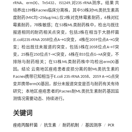
rRNA、erm(X)、Tn5432、IS1249,对23S rRNA测序。结果 共
培养出139株P.acnes临床分离株，其中53株对ML类抗生素高
度耐药(MIC均>256μg/mL),仅2株对克林霉素耐药，6株对红
霉素耐药，78株敏感；在53株ML类耐药株中，检出与既往
报道相同的耐药相关点突变，包括2株在相当于大肠杆菌
(E.coli)23S rRNA 2058位点A→G突变，4株在2059位点A→G突
变；检出既往未报道的突变，包括3株在2058位点A→T突
变，25株在250位点T→C突变，6株在855位点G→A突变，不
排除与耐药相关；在53株ML类耐药株中均检出erm(X)基
因。结论 云南地区痤疮患者皮损分离的耐ML类抗生素的
P.acnes携带已知相当于E.coli 23S rRNA 2058、2059 A→G点突
变并携带erm(X)基因，部分未报道突变是否与耐药有关有待
研究；本地区痤疮患者的P.acnes耐ML类抗生素耐药基因监
测情况需要动态、持续进行。
关键词
痤疮丙酸杆菌
/
抗生素
/
耐药机制
/
基因测序
/
PCR