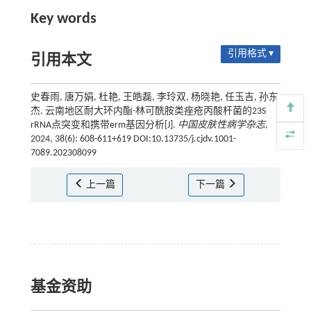
Key words
引用格式 ▾
引用本文
史春雨, 唐万娟, 杜艳, 王皓磊, 李玲双, 杨晓艳, 任玉吉, 孙东
杰. 云南地区耐大环内酯-林可酰胺类痤疮丙酸杆菌的23S
rRNA点突变和携带erm基因分析[J].
中国皮肤性病学杂志
,
2024, 38(6): 608-611+619 DOI:10.13735/j.cjdv.1001-
7089.202308099
上一篇
下一篇
基金资助