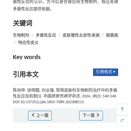
盾性反应的认识，为今后更合理应用生物制剂、规范处理
矛盾性反应提供依据。
关键词
生物制剂
/
矛盾性反应
/
皮肤慢性炎症性疾病
/
银屑病
/
特应性皮炎
Key words
引用格式 ▾
引用本文
陈尚申, 徐明圆, 刘业强. 常用皮肤科生物制剂治疗中的矛盾
性反应及机制[J].
中国皮肤性病学杂志
, 2024, 38(2): 140-146
DOI:10.13735/j.cjdv.1001-7089.202308111
上一篇
下一篇