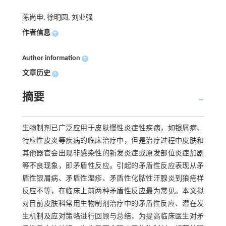
陈尚申, 徐明圆, 刘业强
作者信息
+
Author information
+
文章历史
+
摘要
生物制剂已广泛应用于皮肤慢性炎症性疾病，如银屑病、
特应性皮炎等疾病的临床治疗中，但是治疗过程中皮肤和
其他器官会出现非感染性的新发炎症或原发部位炎症加剧
等不良现象，即矛盾性反应。引起的矛盾性反应表现从矛
盾性银屑病、矛盾性湿疹、矛盾性化脓性汗腺炎到狼疮样
反应不等，在临床上前两种矛盾性反应最为常见。本文拟
对目前皮肤科常用生物制剂治疗中的矛盾性反应、潜在发
生机制及应对策略进行回顾与总结，为提高临床医生对矛