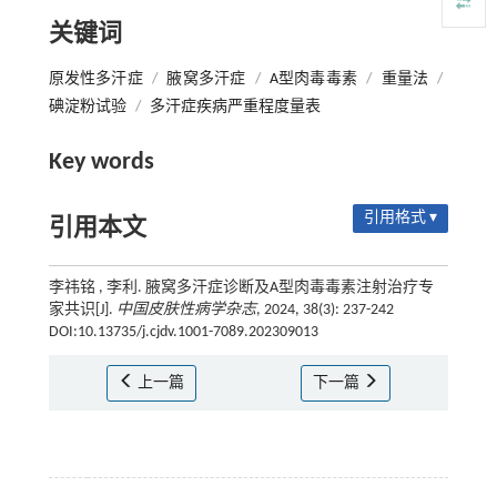
关键词
原发性多汗症
/
腋窝多汗症
/
A型肉毒毒素
/
重量法
/
碘淀粉试验
/
多汗症疾病严重程度量表
Key words
引用格式 ▾
引用本文
李祎铭 , 李利. 腋窝多汗症诊断及A型肉毒毒素注射治疗专
家共识[J].
中国皮肤性病学杂志
, 2024, 38(3): 237-242
DOI:10.13735/j.cjdv.1001-7089.202309013
上一篇
下一篇