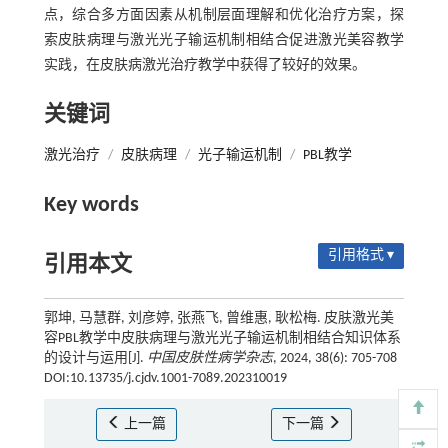
点，综合多方面因素从机制层面理解和优化治疗方案，探
索皮肤病理与激光光子输运机制相结合促进激光美容教学
实践，在皮肤病激光治疗教学中获得了较好的效果。
关键词
激光治疗
/
皮肤病理
/
光子输运机制
/
PBL教学
Key words
引用格式 ▾
引用本文
郭坤, 马慧群, 刘彦婷, 张燕飞, 曾维惠, 耿松梅. 皮肤激光美
容PBL教学中皮肤病理与激光光子输运机制相结合知识体系
的设计与运用[J].
中国皮肤性病学杂志
, 2024, 38(6): 705-708
DOI:10.13735/j.cjdv.1001-7089.202310019
上一篇
下一篇