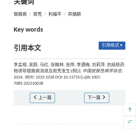
关键词
银屑病
/
斑秃
/
利福平
/
异烟肼
Key words
引用格式 ▾
引用本文
李孟桓, 吴蔚, 马红, 张翰林, 张烨, 李遇梅, 刘莉萍. 抗结核药
物诱导银屑病消退及斑秃发生1例[J].
中国皮肤性病学杂志
,
2024, 38(9): 1033-1036 DOI:10.13735/j.cjdv.1001-
7089.202310038
上一篇
下一篇