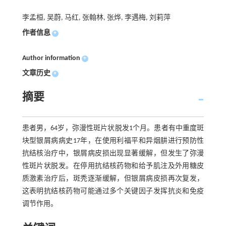
李孟桓, 吴蔚, 马红, 张翰林, 张烨, 李遇梅, 刘莉萍
作者信息
+
Author information
+
文章历史
+
摘要
患者男，64岁，弥漫性斑片状脱发1个月。患者有中重度斑
块型银屑病病史17年，在使用利福平和异烟肼进行预防性
抗结核治疗中，银屑病皮损出现显著缓解，但发生了弥漫
性斑片状脱发。在停用抗结核药物和给予肌注及外用糖皮
质激素治疗后，斑秃逐渐缓解，但银屑病皮损再次复发，
这表明抗结核药物可能通过多个关键因子发挥抗炎和免疫
调节作用。