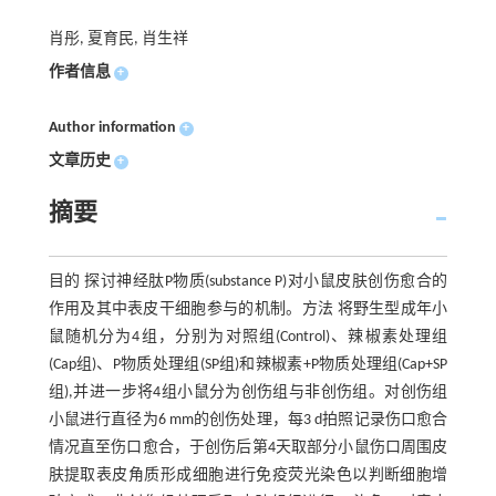
肖彤, 夏育民, 肖生祥
作者信息
+
Author information
+
文章历史
+
摘要
目的 探讨神经肽P物质(substance P)对小鼠皮肤创伤愈合的
作用及其中表皮干细胞参与的机制。方法 将野生型成年小
鼠随机分为4组，分别为对照组(Control)、辣椒素处理组
(Cap组)、P物质处理组(SP组)和辣椒素+P物质处理组(Cap+SP
组),并进一步将4组小鼠分为创伤组与非创伤组。对创伤组
小鼠进行直径为6 mm的创伤处理，每3 d拍照记录伤口愈合
情况直至伤口愈合，于创伤后第4天取部分小鼠伤口周围皮
肤提取表皮角质形成细胞进行免疫荧光染色以判断细胞增