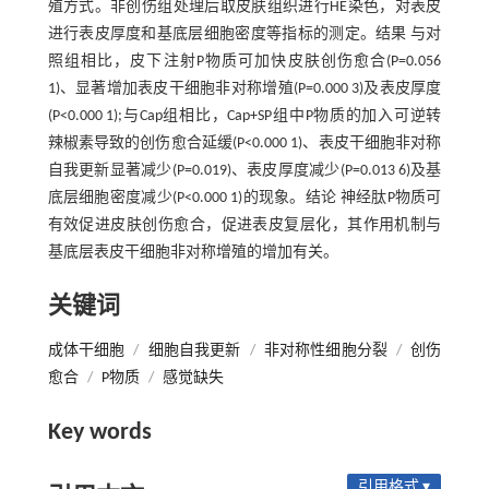
殖方式。非创伤组处理后取皮肤组织进行HE染色，对表皮
进行表皮厚度和基底层细胞密度等指标的测定。结果 与对
照组相比，皮下注射P物质可加快皮肤创伤愈合(P=0.056
1)、显著增加表皮干细胞非对称增殖(P=0.000 3)及表皮厚度
(P<0.000 1);与Cap组相比，Cap+SP组中P物质的加入可逆转
辣椒素导致的创伤愈合延缓(P<0.000 1)、表皮干细胞非对称
自我更新显著减少(P=0.019)、表皮厚度减少(P=0.013 6)及基
底层细胞密度减少(P<0.000 1)的现象。结论 神经肽P物质可
有效促进皮肤创伤愈合，促进表皮复层化，其作用机制与
基底层表皮干细胞非对称增殖的增加有关。
关键词
成体干细胞
/
细胞自我更新
/
非对称性细胞分裂
/
创伤
愈合
/
P物质
/
感觉缺失
Key words
引用格式 ▾