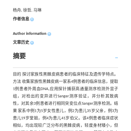
杨舟, 徐哲, 马琳
作者信息
+
Author information
+
文章历史
+
摘要
目的 探讨家族性黑棘皮病患者的临床特征及遗传学特点。
方法 收集家族性黑棘皮病一家系4例患者的临床信息，提取
1例患者外周血DNA,应用探针捕获高通量测序检测外显子
组，对检出的变异进行Sanger测序验证，并分析其致病
性，对其余3例患者进行相同突变位点Sanger测序检测。结
果 家系中例1为5岁女性患儿，例2为患儿35岁父亲，例3为
患儿19岁堂姐，例4为患儿41岁伯父。该4例患者临床症状
相似，均出现较广泛分布的黑棘皮病，轻度身材矮小，但