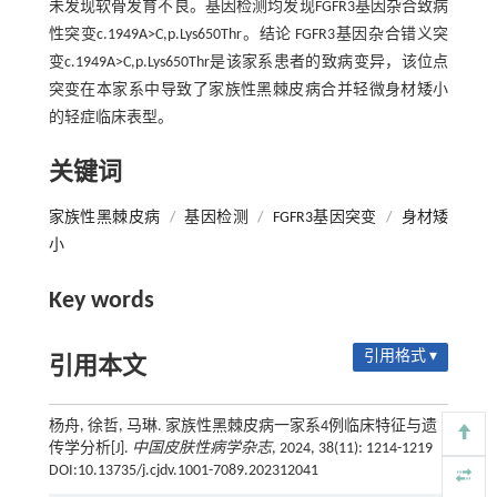
未发现软骨发育不良。基因检测均发现FGFR3基因杂合致病
性突变c.1949A>C,p.Lys650Thr。结论 FGFR3基因杂合错义突
变c.1949A>C,p.Lys650Thr是该家系患者的致病变异，该位点
突变在本家系中导致了家族性黑棘皮病合并轻微身材矮小
的轻症临床表型。
关键词
家族性黑棘皮病
/
基因检测
/
FGFR3基因突变
/
身材矮
小
Key words
引用格式 ▾
引用本文
杨舟, 徐哲, 马琳. 家族性黑棘皮病一家系4例临床特征与遗
传学分析[J].
中国皮肤性病学杂志
, 2024, 38(11): 1214-1219
DOI:10.13735/j.cjdv.1001-7089.202312041