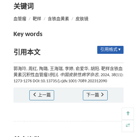
关键词
血管瘤
/
靶样
/
含铁血黄素
/
皮肤镜
Key words
引用格式 ▾
引用本文
郭海玲, 周红, 陶璐, 王海瑞, 李婷, 俞爱华, 胡阳. 靶样含铁血
黄素沉积性血管瘤1例[J].
中国皮肤性病学杂志
, 2024, 38(11):
1273-1276 DOI:10.13735/j.cjdv.1001-7089.202312090
上一篇
下一篇