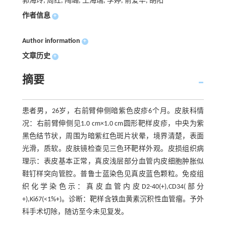
郭海玲, 周红, 陶璐, 王海瑞, 李婷, 俞爱华, 胡阳
作者信息
+
Author information
+
文章历史
+
摘要
患者男，26岁，右前臂伸侧暗紫色皮疹6个月。皮肤科情
况：右前臂伸侧见1.0 cm×1.0 cm圆形靶样皮疹，中央为紫
黑色结节状，周围为暗紫红色斑片状晕，境界清楚，表面
光滑，质软。皮肤镜检查见三色环靶样外观。皮损组织病
理示：表皮基本正常，真皮浅层部分血管内皮细胞肿胀似
鞋钉样突向管腔。普鲁士蓝染色见真皮蓝色颗粒。免疫组
织化学染色示：真皮血管内皮D2-40(+),CD34(部分
+),Ki67(<1%+)。诊断：靶样含铁血黄素沉积性血管瘤。予外
科手术切除，随访至今未见复发。