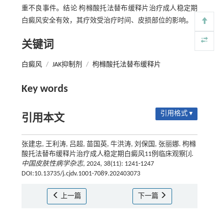
重不良事件。结论 枸橼酸托法替布缓释片治疗成人稳定期
白癜风安全有效，其疗效受治疗时间、皮损部位的影响。
关键词
白癜风
/
JAK抑制剂
/
枸橼酸托法替布缓释片
Key words
引用格式 ▾
引用本文
张建忠, 王利涛, 吕超, 苗国英, 牛洪涛, 刘保国, 张丽娜. 枸橼
酸托法替布缓释片治疗成人稳定期白癜风11例临床观察[J].
中国皮肤性病学杂志
, 2024, 38(11): 1241-1247
DOI:10.13735/j.cjdv.1001-7089.202403073
上一篇
下一篇