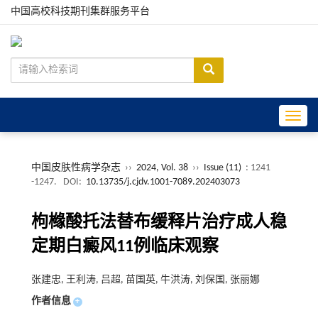
中国高校科技期刊集群服务平台
Toggle
中国皮肤性病学杂志
››
2024, Vol. 38
››
Issue (11)
: 1241
-1247.
DOI:
10.13735/j.cjdv.1001-7089.202403073
枸橼酸托法替布缓释片治疗成人稳
定期白癜风11例临床观察
张建忠, 王利涛, 吕超, 苗国英, 牛洪涛, 刘保国, 张丽娜
作者信息
+