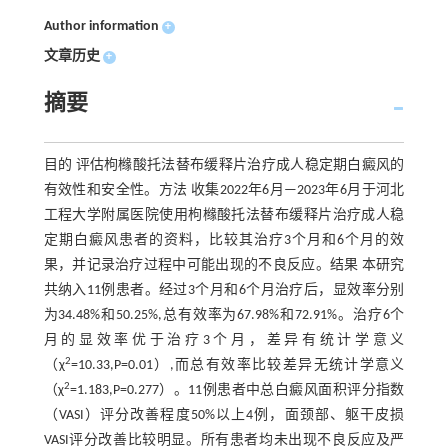
Author information
+
文章历史
+
摘要
目的 评估枸橼酸托法替布缓释片治疗成人稳定期白癜风的
有效性和安全性。方法 收集2022年6月—2023年6月于河北
工程大学附属医院使用枸橼酸托法替布缓释片治疗成人稳
定期白癜风患者的资料，比较其治疗3个月和6个月的效
果，并记录治疗过程中可能出现的不良反应。结果 本研究
共纳入11例患者。经过3个月和6个月治疗后，显效率分别
为34.48%和50.25%,总有效率为67.98%和72.91%。治疗6个
月的显效率优于治疗3个月，差异有统计学意义
2
（χ
=10.33,P=0.01）,而总有效率比较差异无统计学意义
2
（χ
=1.183,P=0.277）。11例患者中总白癜风面积评分指数
（VASI）评分改善程度50%以上4例，面颈部、躯干皮损
VASI评分改善比较明显。所有患者均未出现不良反应及严