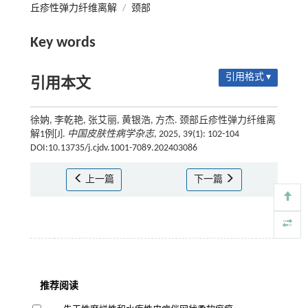
丘疹性弹力纤维离解
/
颈部
Key words
引用格式 ▾
引用本文
徐妠, 李乾艳, 张艾丽, 黄银浩, 方杰. 颈部丘疹性弹力纤维离
解1例[J].
中国皮肤性病学杂志
, 2025, 39(1): 102-104
DOI:10.13735/j.cjdv.1001-7089.202403086
上一篇
下一篇