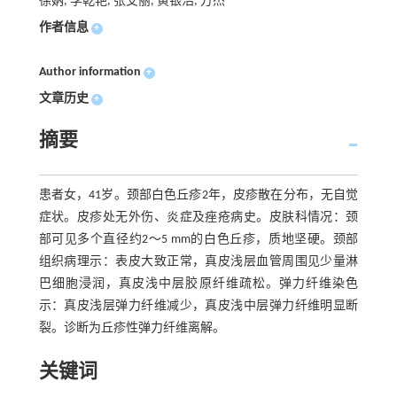
徐妠, 李乾艳, 张艾丽, 黄银浩, 方杰
作者信息
+
Author information
+
文章历史
+
摘要
患者女，41岁。颈部白色丘疹2年，皮疹散在分布，无自觉
症状。皮疹处无外伤、炎症及痤疮病史。皮肤科情况：颈
部可见多个直径约2～5 mm的白色丘疹，质地坚硬。颈部
组织病理示：表皮大致正常，真皮浅层血管周围见少量淋
巴细胞浸润，真皮浅中层胶原纤维疏松。弹力纤维染色
示：真皮浅层弹力纤维减少，真皮浅中层弹力纤维明显断
裂。诊断为丘疹性弹力纤维离解。
关键词