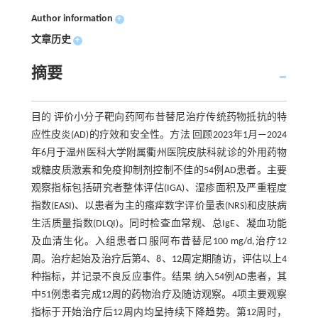
Author information
+
文章历史
+
摘要
目的 评价小分子靶向药阿布昔替尼治疗传统药物抵抗的特
应性皮炎(AD)的疗效和安全性。方法 回顾2023年1月—2024
年6月于温州医科大学附属衢州医院皮肤科就诊的外用药物
或糖皮质激素和免疫抑制剂控制不佳的54例AD患者。主要
观察指标包括研究者整体评估(IGA)、湿疹面积及严重程度
指数(EASI)、以患者为主的瘙痒数字评价量表(NRS)和皮肤病
生活质量指数(DLQI)。同时检查血常规、总IgE、凝血功能
及血清生化。入组患者口服阿布昔替尼100 mg/d,治疗12
周。治疗起始及治疗后第4、8、12周定期随访，评估以上4
种指标，并记录不良反应事件。结果 纳入54例AD患者，其
中51例患者完成12周的药物治疗及随访观察。4项主要观察
指标于开始治疗后12周内均呈持续下降趋势。第12周时，