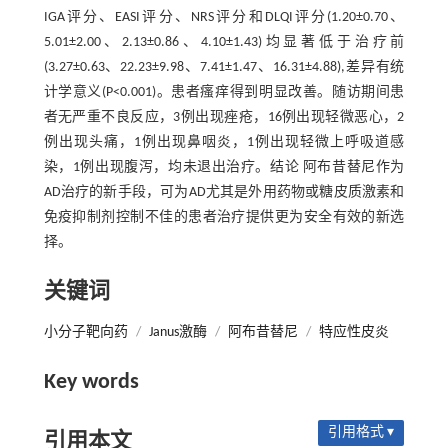
IGA评分、EASI评分、NRS评分和DLQI评分(1.20±0.70、
5.01±2.00、2.13±0.86、4.10±1.43)均显著低于治疗前
(3.27±0.63、22.23±9.98、7.41±1.47、16.31±4.88),差异有统
计学意义(P<0.001)。患者瘙痒得到明显改善。随访期间患
者无严重不良反应，3例出现痤疮，16例出现轻微恶心，2
例出现头痛，1例出现鼻咽炎，1例出现轻微上呼吸道感
染，1例出现腹泻，均未退出治疗。结论 阿布昔替尼作为
AD治疗的新手段，可为AD尤其是外用药物或糖皮质激素和
免疫抑制剂控制不佳的患者治疗提供更为安全有效的新选
择。
关键词
小分子靶向药
/
Janus激酶
/
阿布昔替尼
/
特应性皮炎
Key words
引用格式 ▾
引用本文