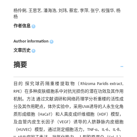
杨伶俐, 王思艺, 潘海浩, 刘玮, 蔡宏, 李萍, 张宁, 权强华, 杨
杨
作者信息
+
Author information
+
文章历史
+
摘要
目的 探究球药隔重楼提取物（Rhizoma Paridis extract,
RPE）在多种皮肤细胞系中对抗光损伤的潜在功效及其作用
机制。方法 通过文献调研和网络药理学分析重楼的活性成
分及其作用靶点，体外实验中，采用UVA诱导的人永生化角
质形成细胞（HaCaT）和人真皮成纤维细胞（HDF）模型，
及血管内皮生长因子（VEGF）诱导的人脐静脉内皮细胞
（HUVEC）模型，通过测定细胞活力，TNF-α、IL-6、IL-8、