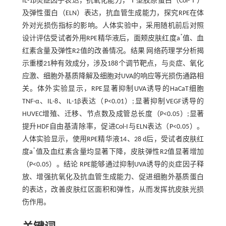
IL-1β炎症因子表达，抗氧化能力，Ⅰ型胶原蛋白（Col-Ⅰ）
及弹性蛋白（ELN）表达，抗血管生成能力，探究RPE在体
外对光损伤指标的影响。人体实验中，采用随机前后对照
*
设计评估受试者外用RPE精华液后，面颊皮肤红度a
值、血
红素含量及弹性R2值的改善情况。结果 网络药理学分析揭
示重楼21种有效成分，涉及188个调节靶点，与炎症、氧化
应激、细胞外基质降解及细胞对UVA的响应等光损伤通路相
关。体外实验显示，RPE显著抑制UVA诱导的HaCaT细胞
TNF-α、IL-8、IL-1β表达（P<0.01）;显著抑制VEGF诱导的
HUVEC增殖、迁移、节点数及成管总长度（P<0.05）;显著
提升HDF自由基清除率，促进Col-I与ELN表达（P<0.05）。
人体实验显示，使用RPE精华液14、28 d后，受试者皮肤红
*
度a
值及血红素含量均显著下降，皮肤弹性R2值显著增加
（P<0.05）。结论 RPE能够通过抑制UVA诱导的炎症因子释
放、增强抗氧化及抗血管生成能力、促进细胞外基质蛋白
的表达，改善皮肤红区面积和弹性，从而发挥抗皮肤光损
伤作用。