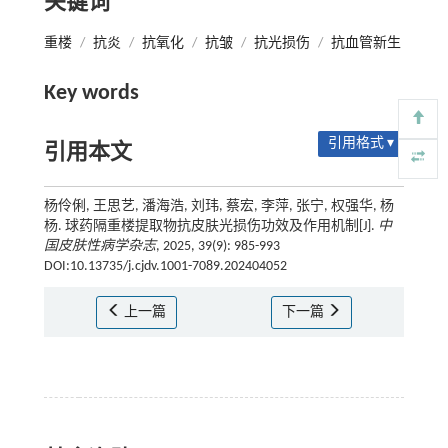
关键词
重楼
/
抗炎
/
抗氧化
/
抗皱
/
抗光损伤
/
抗血管新生
Key words
引用格式 ▾
引用本文
杨伶俐, 王思艺, 潘海浩, 刘玮, 蔡宏, 李萍, 张宁, 权强华, 杨
杨. 球药隔重楼提取物抗皮肤光损伤功效及作用机制[J].
中
国皮肤性病学杂志
, 2025, 39(9): 985-993
DOI:10.13735/j.cjdv.1001-7089.202404052
上一篇
下一篇