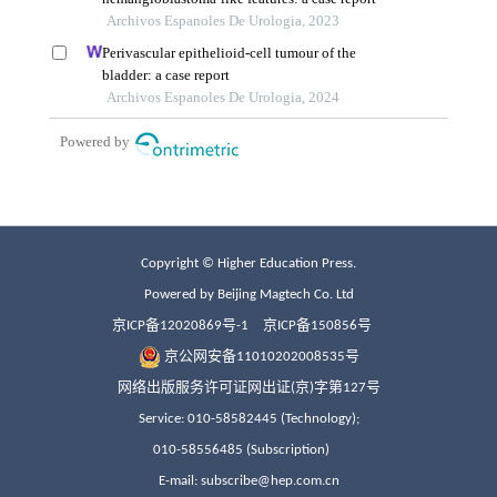
Copyright © Higher Education Press.
Powered by Beijing Magtech Co. Ltd
京ICP备12020869号-1
京ICP备150856号
京公网安备11010202008535号
网络出版服务许可证网出证(京)字第127号
Service: 010-58582445 (Technology);
010-58556485 (Subscription)
E-mail: subscribe@hep.com.cn