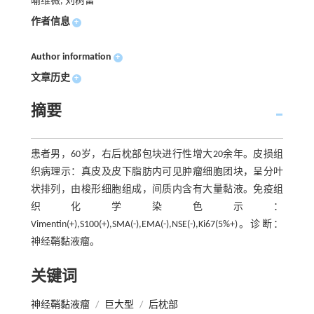
喻维薇, 刘树雷
作者信息
+
Author information
+
文章历史
+
摘要
患者男，60岁，右后枕部包块进行性增大20余年。皮损组
织病理示：真皮及皮下脂肪内可见肿瘤细胞团块，呈分叶
状排列，由梭形细胞组成，间质内含有大量黏液。免疫组
织化学染色示：
Vimentin(+),S100(+),SMA(-),EMA(-),NSE(-),Ki67(5%+)。诊断：
神经鞘黏液瘤。
关键词
神经鞘黏液瘤
/
巨大型
/
后枕部