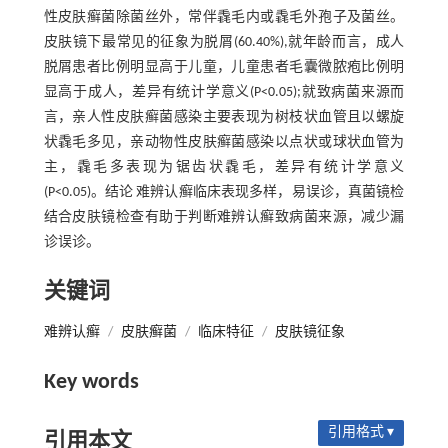
性皮肤癣菌除菌丝外，常伴毳毛内或毳毛外孢子及菌丝。
皮肤镜下最常见的征象为脱屑(60.40%),就年龄而言，成人
脱屑患者比例明显高于儿童，儿童患者毛囊微脓疱比例明
显高于成人，差异有统计学意义(P<0.05);就致病菌来源而
言，亲人性皮肤癣菌感染主要表现为树枝状血管且以螺旋
状毳毛多见，亲动物性皮肤癣菌感染以点状或球状血管为
主，毳毛多表现为锯齿状毳毛，差异有统计学意义
(P<0.05)。结论 难辨认癣临床表现多样，易误诊，真菌镜检
结合皮肤镜检查有助于判断难辨认癣致病菌来源，减少漏
诊误诊。
关键词
难辨认癣
/
皮肤癣菌
/
临床特征
/
皮肤镜征象
Key words
引用格式 ▾
引用本文