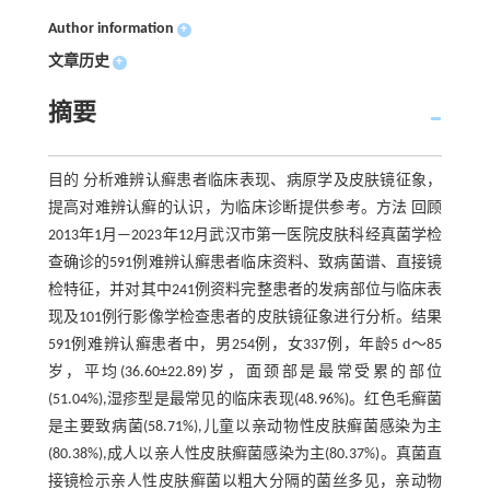
Author information
+
文章历史
+
摘要
目的 分析难辨认癣患者临床表现、病原学及皮肤镜征象，
提高对难辨认癣的认识，为临床诊断提供参考。方法 回顾
2013年1月—2023年12月武汉市第一医院皮肤科经真菌学检
查确诊的591例难辨认癣患者临床资料、致病菌谱、直接镜
检特征，并对其中241例资料完整患者的发病部位与临床表
现及101例行影像学检查患者的皮肤镜征象进行分析。结果
591例难辨认癣患者中，男254例，女337例，年龄5 d～85
岁，平均(36.60±22.89)岁，面颈部是最常受累的部位
(51.04%),湿疹型是最常见的临床表现(48.96%)。红色毛癣菌
是主要致病菌(58.71%),儿童以亲动物性皮肤癣菌感染为主
(80.38%),成人以亲人性皮肤癣菌感染为主(80.37%)。真菌直
接镜检示亲人性皮肤癣菌以粗大分隔的菌丝多见，亲动物