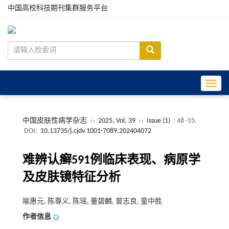
中国高校科技期刊集群服务平台
Toggle
中国皮肤性病学杂志
››
2025, Vol. 39
››
Issue (1)
: 48 -55.
DOI:
10.13735/j.cjdv.1001-7089.202404072
难辨认癣591例临床表现、病原学
及皮肤镜特征分析
喻惠元, 陈尊义, 陈瑶, 董碧麟, 曾志良, 童中胜
作者信息
+