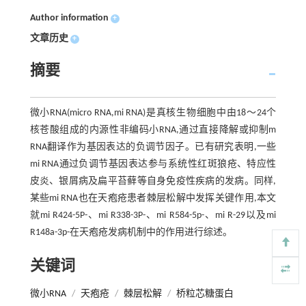
Author information
+
文章历史
+
摘要
微小RNA(micro RNA,mi RNA)是真核生物细胞中由18～24个
核苍酸组成的内源性非编码小RNA,通过直接降解或抑制m
RNA翻译作为基因表达的负调节因子。已有研究表明,一些
mi RNA通过负调节基因表达参与系统性红斑狼疮、特应性
皮炎、银屑病及扁平苔藓等自身免疫性疾病的发病。同样,
某些mi RNA也在天疱疮患者棘层松解中发挥关键作用,本文
就mi R424-5P-、mi R338-3P-、mi R584-5p-、mi R-29以及mi
R148a-3p-在天疱疮发病机制中的作用进行综述。
关键词
微小RNA
/
天疱疮
/
棘层松解
/
桥粒芯糖蛋白