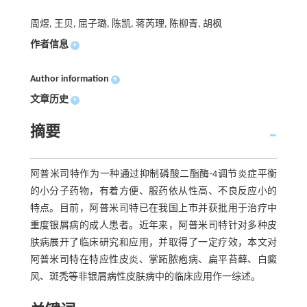
周煜, 王贝, 屈子璐, 陈凯, 蒋芮理, 陈柳青, 胡枫
作者信息
+
Author information
+
文章历史
+
摘要
阿普米司特作为一种通过抑制磷酸二酯酶-4调节炎症平衡
的小分子药物，有着方便、服药依从性高、不良反应小的
特点。目前，阿普米司特已在我国上市并获批用于治疗中
重度银屑病的成人患者。近年来，阿普米司特针对多种皮
肤病展开了临床研究和应用，并取得了一定疗效，本文对
阿普米司特在特应性皮炎、掌跖脓疱病、扁平苔藓、白癜
风、斑秃等非银屑病性皮肤病中的临床应用作一综述。