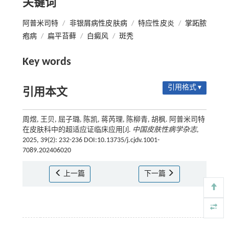
关键词
阿普米司特
/
非银屑病性皮肤病
/
特应性皮炎
/
掌跖脓
疱病
/
扁平苔藓
/
白癜风
/
斑秃
Key words
引用格式 ▾
引用本文
周煜, 王贝, 屈子璐, 陈凯, 蒋芮理, 陈柳青, 胡枫. 阿普米司特
在皮肤科中的超适应证临床应用[J].
中国皮肤性病学杂志
,
2025, 39(2): 232-236 DOI:10.13735/j.cjdv.1001-
7089.202406020
上一篇
下一篇