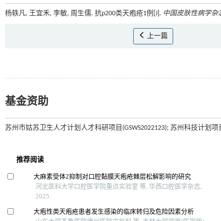
杨轶凡, 王宜禾, 李敏, 周生儒. 抗p200类天疱疮1例[J].
中国皮肤性病学杂
上一篇
基金资助
苏州市姑苏卫生人才计划人才科研项目(GSWS2022123); 苏州科技计划项目(SZ