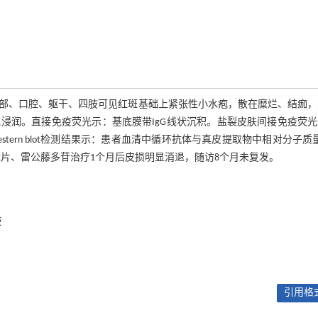
面部、口腔、躯干、四肢可见红斑基础上紧张性小水疱，散在糜烂、结痂
浸润。直接免疫荧光示：基底膜带IgG线状沉积。盐裂皮肤间接免疫荧光
estern blot检测结果示：患者血清中循环抗体与真皮提取物中相对分子质量
甲泼尼龙片、雷公藤多苷治疗1个月后皮损明显消退，随访8个月未复发。
迹
引用格式