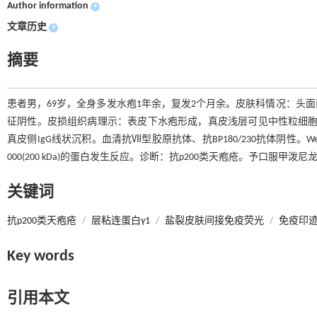
Author information
+
文章历史
+
摘要
患者男，69岁，全身多发水疱1年余，复发2个月余。皮肤科情况：头
征阴性。皮损组织病理示：表皮下水疱形成，真皮浅层可见中性粒细胞
真皮侧IgG线状沉积。血清抗Ⅶ型胶原抗体、抗BP180/230抗体阴性。W
000(200 kDa)的蛋白发生反应。诊断：抗p200类天疱疮。予口服
关键词
抗p200类天疱疮
/
层粘连蛋白γ1
/
盐裂皮肤间接免疫荧光
/
免疫印
Key words
引用本文